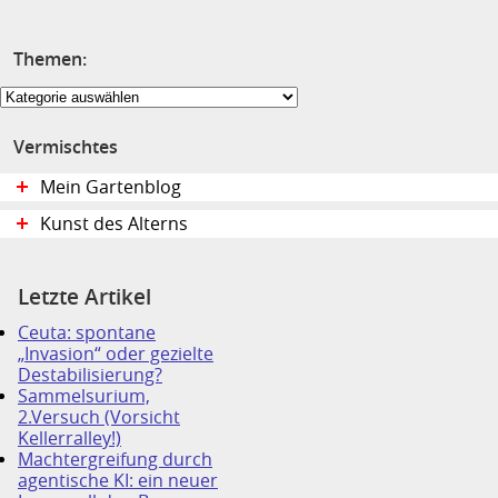
Themen:
Themen:
Vermischtes
Mein Gartenblog
Kunst des Alterns
Letzte Artikel
Ceuta: spontane
„Invasion“ oder gezielte
Destabilisierung?
Sammelsurium,
2.Versuch (Vorsicht
Kellerralley!)
Machtergreifung durch
agentische KI: ein neuer