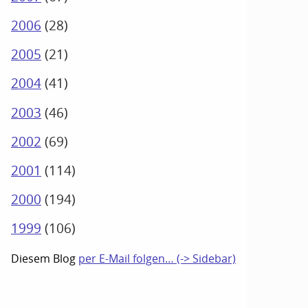
2006
(
28
)
2005
(
21
)
2004
(
41
)
2003
(
46
)
2002
(
69
)
2001
(
114
)
2000
(
194
)
1999
(
106
)
Diesem Blog
per E-Mail folgen… (-> Sidebar)