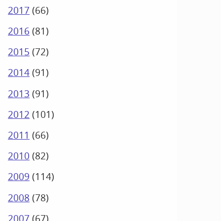
2017
(
66
)
2016
(
81
)
2015
(
72
)
2014
(
91
)
2013
(
91
)
2012
(
101
)
2011
(
66
)
2010
(
82
)
2009
(
114
)
2008
(
78
)
2007
(
67
)