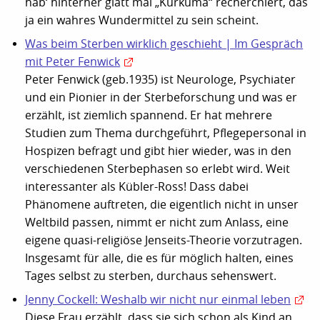
hab‘ hinterher glatt mal „Kurkuma“ recherchiert, das
ja ein wahres Wundermittel zu sein scheint.
Was beim Sterben wirklich geschieht | Im Gespräch
mit Peter Fenwick
Peter Fenwick (geb.1935) ist Neurologe, Psychiater
und ein Pionier in der Sterbeforschung und was er
erzählt, ist ziemlich spannend. Er hat mehrere
Studien zum Thema durchgeführt, Pflegepersonal in
Hospizen befragt und gibt hier wieder, was in den
verschiedenen Sterbephasen so erlebt wird. Weit
interessanter als Kübler-Ross! Dass dabei
Phänomene auftreten, die eigentlich nicht in unser
Weltbild passen, nimmt er nicht zum Anlass, eine
eigene quasi-religiöse Jenseits-Theorie vorzutragen.
Insgesamt für alle, die es für möglich halten, eines
Tages selbst zu sterben, durchaus sehenswert.
Jenny Cockell: Weshalb wir nicht nur einmal leben
Diese Frau erzählt, dass sie sich schon als Kind an