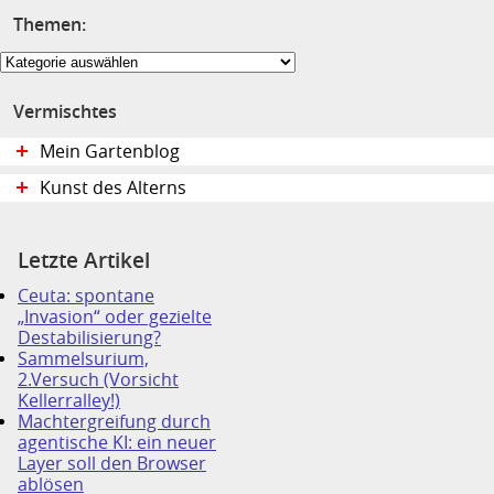
Themen:
Themen:
Vermischtes
Mein Gartenblog
Kunst des Alterns
Letzte Artikel
Ceuta: spontane
„Invasion“ oder gezielte
Destabilisierung?
Sammelsurium,
2.Versuch (Vorsicht
Kellerralley!)
Machtergreifung durch
agentische KI: ein neuer
Layer soll den Browser
ablösen