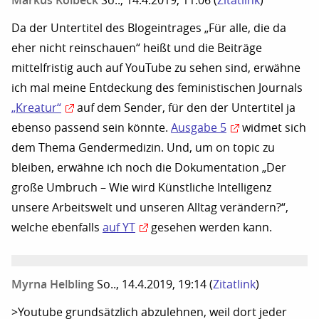
Markus Kolbeck
So.., 14.4.2019, 11:06
(
Zitatlink
)
Da der Untertitel des Blogeintrages „Für alle, die da
eher nicht reinschauen“ heißt und die Beiträge
mittelfristig auch auf YouTube zu sehen sind, erwähne
ich mal meine Entdeckung des feministischen Journals
„Kreatur“
auf dem Sender, für den der Untertitel ja
ebenso passend sein könnte.
Ausgabe 5
widmet sich
dem Thema Gendermedizin. Und, um on topic zu
bleiben, erwähne ich noch die Dokumentation „Der
große Umbruch – Wie wird Künstliche Intelligenz
unsere Arbeitswelt und unseren Alltag verändern?“,
welche ebenfalls
auf YT
gesehen werden kann.
Myrna Helbling
So.., 14.4.2019, 19:14
(
Zitatlink
)
>Youtube grundsätzlich abzulehnen, weil dort jeder