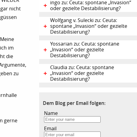
nn WIEDER
ingo zu: Ceuta: spontane „Invasion“
oder gezielte Destabilisierung?
gar nicht
rgüssen
Wolfgang v. Sulecki zu: Ceuta:
spontane „Invasion“ oder gezielte
Destabilisierung?
 Meine
Yossarian zu: Ceuta: spontane
ich im
„Invasion“ oder gezielte
Destabilisierung?
ht die
r Argumente,
Claudia zu: Ceuta: spontane
„Invasion“ oder gezielte
geben zu
Destabilisierung?
urnhalle
Dem Blog per Email folgen:
Name
n gerne
Email