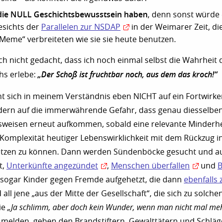
die NULL Geschichtsbewusstsein haben
, denn sonst würde 
esichts der
Parallelen zur NSDAP
in der Weimarer Zeit, di
Meme“ verbreiteten wie sie sie heute benutzen.
ich nicht gedacht, dass ich noch einmal selbst die Wahrheit 
„Der Schoß ist fruchtbar noch, aus dem das kroch!“
hs erlebe:
ht sich in meinem Verständnis eben NICHT auf ein Fortwirke
dern auf die immerwährende Gefahr, dass genau diesselb
sweisen erneut aufkommen, sobald eine relevante Minderhe
 Komplexität heutiger Lebenswirklichkeit mit dem Rückzug i
ützen zu können. Dann werden Sündenböcke gesucht und au
t,
Unterkünfte angezündet
,
Menschen überfallen
und
B
 sogar Kinder gegen Fremde aufgehetzt, die dann
ebenfalls 
 all jene „aus der Mitte der Gesellschaft“, die sich zu solche
ie
„Ja schlimm, aber doch kein Wunder, wenn man nicht mal me
melden, geben den Brandstiftern, Gewalttätern und Schlä