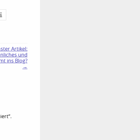
ster Artikel:
önliches und
mt ins Blog?
→
ert“.