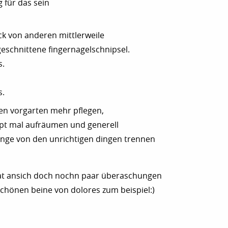
 für das sein
eck von anderen mittlerweile
geschnittene fingernagelschnipsel.
s.
s.
nen vorgarten mehr pflegen,
upt mal aufräumen und generell
dinge von den unrichtigen dingen trennen
hat ansich doch nochn paar überaschungen
 schönen beine von dolores zum beispiel:)