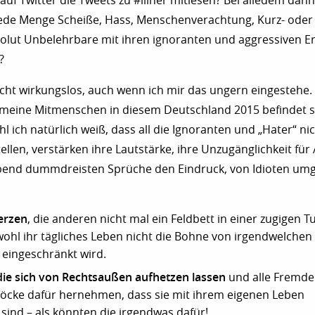
auf Twitter die Tweets zu #illner mitlesen? Bei alledem da
de Menge Scheiße, Hass, Menschenverachtung, Kurz- oder 
olut Unbelehrbare mit ihren ignoranten und aggressiven E
?
nicht wirkungslos, auch wenn ich mir das ungern eingestehe.
meine Mitmenschen in diesem Deutschland 2015 befindet s
l ich natürlich weiß, dass all die Ignoranten und „Hater“ nic
ellen, verstärken ihre Lautstärke, ihre Unzugänglichkeit fü
eibend dummdreisten Sprüche den Eindruck, von Idioten um
erzen
, die anderen nicht mal ein Feldbett in einer zugigen T
ohl ihr tägliches Leben nicht die Bohne von irgendwelchen
 eingeschränkt wird.
ie sich von Rechtsaußen aufhetzen lassen
und alle Fremde
öcke dafür hernehmen, dass sie mit ihrem eigenen Leben
sind – als könnten die irgendwas dafür!