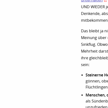
unterhalten
UND WIEDER je
Denkende, abs
mitbekommen
Das bleibt ja 
Meinung über 
Sinkflug. Obwoh
Mehrheit darst
ihre gleichbl
sein:
Steinerne H
gönnen, obw
Flüchtlingen
Menschen, d
als Sündenb
unzufrieden 