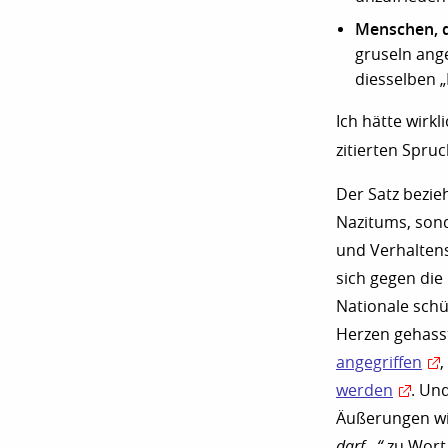
Menschen, 
gruseln ang
diesselben „
Ich hätte wirkl
zitierten Spruc
Der Satz bezie
Nazitums, son
und Verhalten
sich gegen die
Nationale sch
Herzen gehass
angegriffen
,
werden
. Und
Äußerungen w
darf…“
zu Wort 