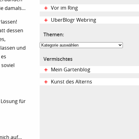
Vor im Ring
wie damals…
UberBlogr Webring
lassen!
att dessen
Themen:
es,
Themen:
 lassen und
 es
Vermischtes
 soviel
Mein Gartenblog
Kunst des Alterns
 Lösung für
mich auf…