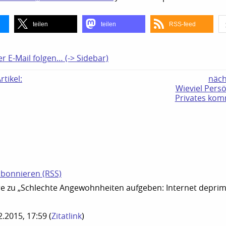
teilen
teilen
RSS-feed
er E-Mail folgen… (-> Sidebar)
tikel:
näch
Wieviel Pers
Privates kom
N
bonnieren (RSS)
 zu „Schlechte Angewohnheiten aufgeben: Internet deprimi
12.2015, 17:59
(
Zitatlink
)