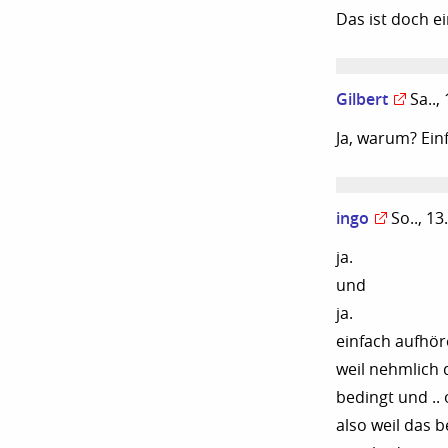
Das ist doch ei
Gilbert
Sa..,
Ja, warum? Ein
ingo
So.., 1
ja.
und
ja.
einfach aufhö
weil nehmlich 
bedingt und ..
also weil das 