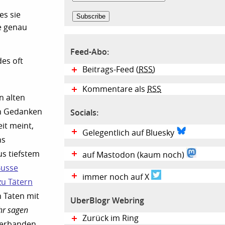
es sie
e genau
Feed-Abo:
des oft
Beitrags-Feed (
RSS
)
Kommentare als
RSS
n alten
en Gedanken
Socials:
it meint,
Gelegentlich auf Bluesky
ns
s tiefstem
auf Mastodon (kaum noch)
usse
immer noch auf X
zu Tätern
n Taten mit
UberBlogr Webring
hr sagen
Zurück im Ring
gerbanden