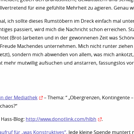
ellvertretend für eine gefühlte Mehrheit zu agieren. Genau 
, ich sollte dieses Rumstöbern im Dreck einfach mal unter
iges passiert, wird mich die Nachricht schon erreichen. St
htet (Brot-)arbeiten und in der gewonnenen Zeit was Schön
, Freude Machendes unternehmen. Mich nicht runter ziehen
etzt), sondern mich abwenden von allem, was mich ankotzt,
t mehr mutwillig aufsuchen und anstarren, fassungslos vor
 in der Mediathek
– Thema: “ „Obergrenzen, Kontingente –
schaos?“
n Hass-Blog:
http://www.donotlink.com/hlbh
.
fruf für „was Konstruktives“.
Jede kleine Spende muntert 