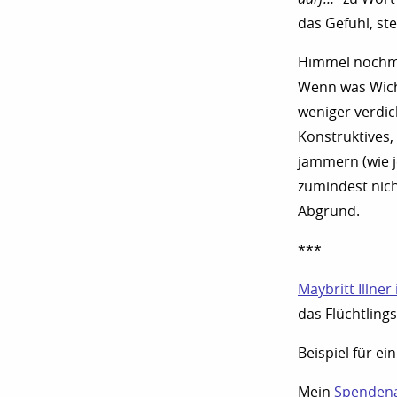
das Gefühl, st
Himmel nochmal
Wenn was Wicht
weniger verdic
Konstruktives
jammern (wie j
zumindest nich
Abgrund.
***
Maybritt Illner
das Flüchtling
Beispiel für ei
Mein
Spendenau