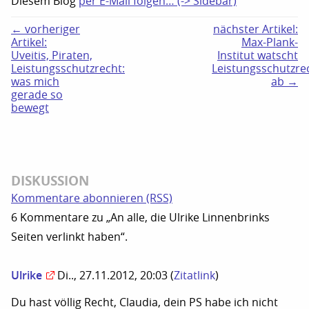
Diesem Blog
per E-Mail folgen… (-> Sidebar)
← vorheriger
nächster Artikel:
Artikel:
Max-Plank-
Uveitis, Piraten,
Institut watscht
Leistungsschutzrecht:
Leistungsschutzre
was mich
ab →
gerade so
bewegt
DISKUSSION
Kommentare abonnieren (RSS)
6 Kommentare zu „An alle, die Ulrike Linnenbrinks
Seiten verlinkt haben“.
Ulrike
Di.., 27.11.2012, 20:03
(
Zitatlink
)
Du hast völlig Recht, Claudia, dein PS habe ich nicht