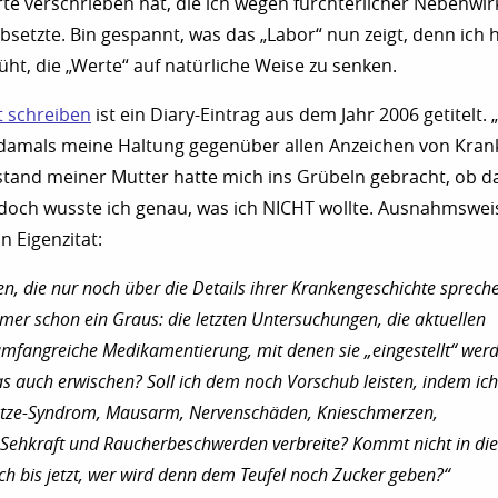
te verschrieben hat, die ich wegen fürchterlicher Nebenwi
absetzte. Bin gespannt, was das „Labor“ nun zeigt, denn ich 
t, die „Werte“ auf natürliche Weise zu senken.
t schreiben
ist ein Diary-Eintrag aus dem Jahr 2006 getitelt. 
 damals meine Haltung gegenüber allen Anzeichen von Kran
ustand meiner Mutter hatte mich ins Grübeln gebracht, ob d
doch wusste ich genau, was ich NICHT wollte. Ausnahmsweis
in Eigenzitat:
n, die nur noch über die Details ihrer Krankengeschichte sprech
er schon ein Graus: die letzten Untersuchungen, die aktuellen
umfangreiche Medikamentierung, mit denen sie „eingestellt“ wer
 auch erwischen? Soll ich dem noch Vorschub leisten, indem ich
etze-Syndrom, Mausarm, Nervenschäden, Knieschmerzen,
Sehkraft und Raucherbeschwerden verbreite? Kommt nicht in die
ich bis jetzt, wer wird denn dem Teufel noch Zucker geben?“