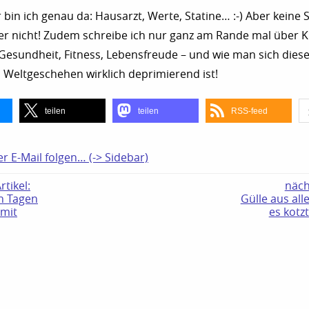
 bin ich genau da: Hausarzt, Werte, Statine… :-) Aber keine 
er nicht! Zudem schreibe ich nur ganz am Rande mal über K
Gesundheit, Fitness, Lebensfreude – und wie man sich diese
Weltgeschehen wirklich deprimierend ist!
teilen
teilen
RSS-feed
er E-Mail folgen… (-> Sidebar)
tikel:
näch
n Tagen
Gülle aus all
 mit
es kotz
N