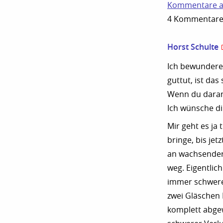
Kommentare a
4 Kommentare z
Horst Schulte
Ich bewundere 
guttut, ist das
Wenn du daran 
Ich wünsche dir
Mir geht es ja 
bringe, bis jet
an wachsender
weg. Eigentlic
immer schwerer.
zwei Gläschen 
komplett abgew