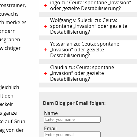
ingo zu: Ceuta: spontane „Invasion“
rosstrainer,
oder gezielte Destabilisierung?
tzuwachs
Wolfgang v. Sulecki zu: Ceuta:
Ich merke es
spontane „Invasion“ oder gezielte
sondern
Destabilisierung?
Ausgraben
Yossarian zu: Ceuta: spontane
wichtiger
„Invasion“ oder gezielte
Destabilisierung?
Claudia zu: Ceuta: spontane
„Invasion“ oder gezielte
Destabilisierung?
leichlich
lt den
Dem Blog per Email folgen:
ickelt
as ganze
Name
ke auf Grün
Email
tag von der