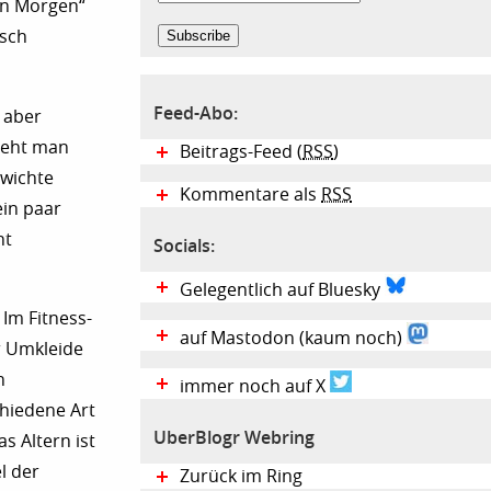
en Morgen“
lsch
Feed-Abo:
e aber
 geht man
Beitrags-Feed (
RSS
)
ewichte
Kommentare als
RSS
in paar
ht
Socials:
Gelegentlich auf Bluesky
 Im Fitness-
auf Mastodon (kaum noch)
er Umkleide
n
immer noch auf X
chiedene Art
UberBlogr Webring
s Altern ist
l der
Zurück im Ring