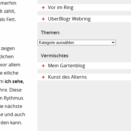
Immerhin
Vor im Ring
 zählt,
UberBlogr Webring
ls Fett.
Themen:
Themen:
 zeigen
Vermischtes
glichen
 vor allem
Mein Gartenblog
e etliche
Kunst des Alterns
ich sehe,
dem
hre. Diese
uen Rythmus
die nächste
he und auch
rden kann.