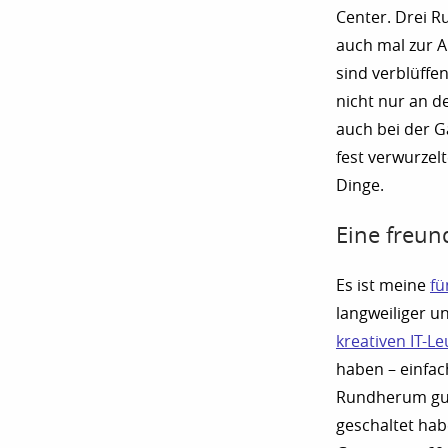
Center. Drei 
auch mal zur 
sind verblüffen
nicht nur an d
auch bei der 
fest verwurzel
Dinge.
Eine freund
Es ist meine
fü
langweiliger u
kreativen IT-L
haben – einfac
Rundherum gut
geschaltet hab