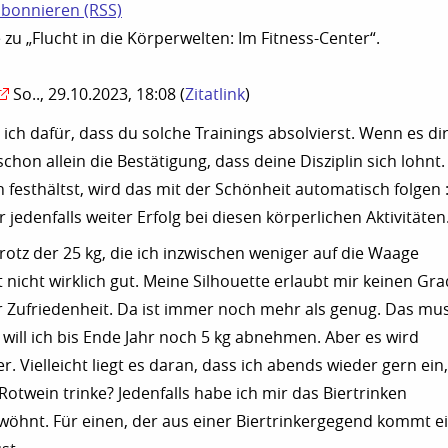
bonnieren (RSS)
u „Flucht in die Körperwelten: Im Fitness-Center“.
So.., 29.10.2023, 18:08
(
Zitatlink
)
ich dafür, dass du solche Trainings absolvierst. Wenn es di
 schon allein die Bestätigung, dass deine Disziplin sich lohnt.
festhältst, wird das mit der Schönheit automatisch folgen :-
 jedenfalls weiter Erfolg bei diesen körperlichen Aktivitäten
trotz der 25 kg, die ich inzwischen weniger auf die Waage
zt nicht wirklich gut. Meine Silhouette erlaubt mir keinen Gra
 Zufriedenheit. Da ist immer noch mehr als genug. Das mu
h will ich bis Ende Jahr noch 5 kg abnehmen. Aber es wird
 Vielleicht liegt es daran, dass ich abends wieder gern ein,
Rotwein trinke? Jedenfalls habe ich mir das Biertrinken
öhnt. Für einen, der aus einer Biertrinkergegend kommt e