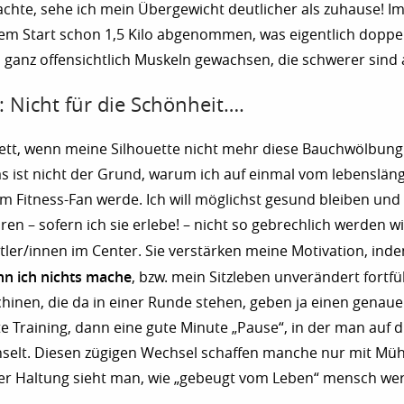
chte, sehe ich mein Übergewicht deutlicher als zuhause! 
dem Start schon 1,5 Kilo abgenommen, was eigentlich doppelt
a ganz offensichtlich Muskeln gewachsen, die schwerer sind a
: Nicht für die Schönheit….
nett, wenn meine Silhouette nicht mehr diese Bauchwölbung
s ist nicht der Grund, warum ich auf einmal vom lebenslän
m Fitness-Fan werde. Ich will möglichst gesund bleiben und
ren – sofern ich sie erlebe! – nicht so gebrechlich werden wi
ler/innen im Center. Sie verstärken meine Motivation, in
nn ich nichts mache
, bzw. mein Sitzleben unverändert fortfü
hinen, die da in einer Runde stehen, geben ja einen gena
te Training, dann eine gute Minute „Pause“, in der man auf 
selt. Diesen zügigen Wechsel schaffen manche nur mit Mü
er Haltung sieht man, wie „gebeugt vom Leben“ mensch we