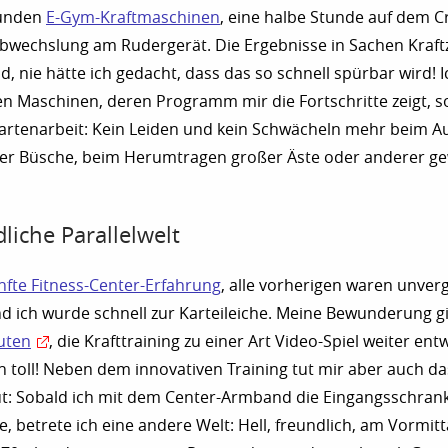
Runden
E-Gym-Kraftmaschinen
, eine halbe Stunde auf dem C
Abwechslung am Rudergerät. Die Ergebnisse in Sachen Kraf
d, nie hätte ich gedacht, dass das so schnell spürbar wird! 
en Maschinen, deren Programm mir die Fortschritte zeigt, 
Gartenarbeit: Kein Leiden und kein Schwächeln mehr beim 
ter Büsche, beim Herumtragen großer Äste oder anderer ge
liche Parallelwelt
nfte Fitness-Center-Erfahrung
, alle vorherigen waren unverg
nd ich wurde schnell zur Karteileiche. Meine Bewunderung gi
euten
, die Krafttraining zu einer Art Video-Spiel weiter entw
h toll! Neben dem innovativen Training tut mir aber auch d
: Sobald ich mit dem Center-Armband die Eingangsschran
e, betrete ich eine andere Welt: Hell, freundlich, am Vormit