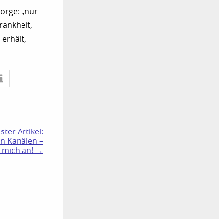
Sorge: „nur
rankheit,
 erhält,
ster Artikel:
en Kanälen –
t mich an! →