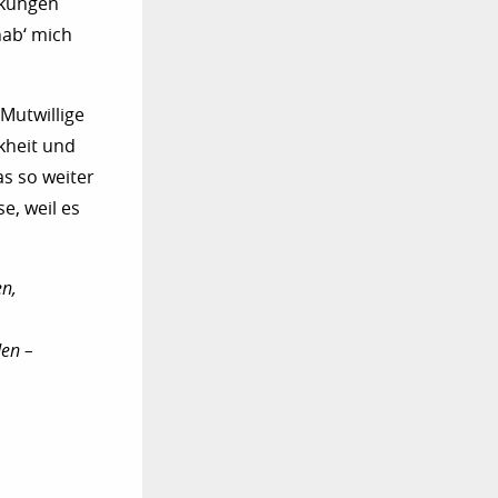
rkungen
hab‘ mich
„Mutwillige
kheit und
as so weiter
e, weil es
en,
den –