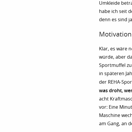
Umkleide betra
habe ich seit 
denn es sind j
Motivation
Klar, es wäre 
würde, aber da
Sportmuffel zu
in späteren Jah
der REHA-Sport
was droht, we
acht Kraftmasc
vor: Eine Minu
Maschine wech
am Gang, an d