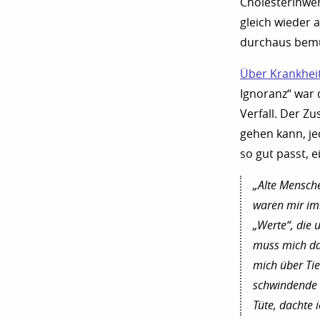
Cholesterinwer
gleich wieder 
durchaus bemüh
Über Krankhei
Ignoranz“ war
Verfall. Der Z
gehen kann, je
so gut passt, e
„Alte Mensche
waren mir imm
„Werte“, die 
muss mich das
mich über Ti
schwindende 
Tüte, dachte 