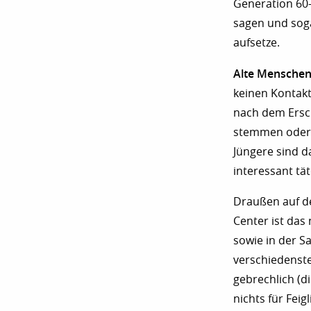
Generation 60-
sagen und soga
aufsetze.
Alte Menschen 
keinen Kontakt
nach dem Ersch
stemmen oder 
Jüngere sind da
interessant tä
Draußen auf de
Center ist das
sowie in der S
verschiedenste
gebrechlich (di
nichts für Feig