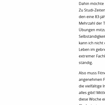
Dahin möchte i
Zu Studi-Zeite
den eine 83-jäh
Mehrzahl der T
Übungen mitzuh
Selbständigkei
kann ich nicht 
Leben im gebre
extremer Fachk
ständig.
Also muss Fit
angenehmen Fi
die vielfältig
alles gibt! Mit
diese Woche ei