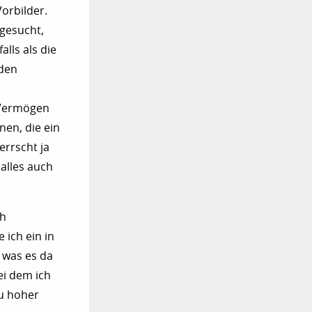
orbilder.
fgesucht,
alls als die
 den
e Vermögen
nen, die ein
errscht ja
alles auch
ch
ich ein in
 was es da
bei dem ich
zu hoher