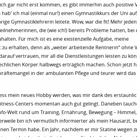
ch gar nicht erst kommen, es gibt immerhin auch positive V
n hab‘ ich mal (einmal nur!) einen Gymnastikkurs der Uni au
rige Gymnastiklehrerin leitete. Wow, war die fit! Mehr jedenf
eilnehmerinnen, die (wie ich!) bereits Probleme hatten, bei
alten. Für mich ist es eine existenzielle Aufgabe, meine
t zu erhalten, denn als „weiter arbeitende Rentnerin“ ohn
darauf vertrauen, mir all die Dienstleistungen leisten zu kön
chlichen Körper halbwegs erträglich machen. Schon jetzt h
räftemangel in der ambulanten Pflege und teurer wird das 
ness mein neues Hobby werden, was mir dank des erstaunli
tness-Centers momentan auch gut gelingt. Daneben tauche 
e Info-Welt rund um Training, Ernährung, Bewegung – Himmel,
tlerweile bin ich vermutlich informierter als mein Hausarzt, 
nen Termin habe. Ein Jahr, nachdem er mir Statine wegen 