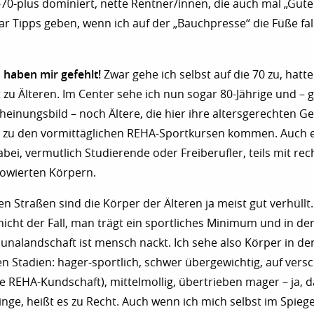
70-plus dominiert, nette Rentner/innen, die auch mal „Gut
r Tipps geben, wenn ich auf der „Bauchpresse“ die Füße fa
haben mir gefehlt!
Zwar gehe ich selbst auf die 70 zu, hatt
 zu Älteren. Im Center sehe ich nun sogar 80-Jährige und –
einungsbild – noch Ältere, die hier ihre altersgerechten G
zu den vormittäglichen REHA-Sportkursen kommen. Auch e
bei, vermutlich Studierende oder Freiberufler, teils mit rec
towierten Körpern.
n Straßen sind die Körper der Älteren ja meist gut verhüllt.
 nicht der Fall, man trägt ein sportliches Minimum und in d
aunalandschaft ist mensch nackt. Ich sehe also Körper in de
n Stadien: hager-sportlich, schwer übergewichtig, auf vers
e REHA-Kundschaft), mittelmollig, übertrieben mager – ja, da
linge, heißt es zu Recht. Auch wenn ich mich selbst im Spiege