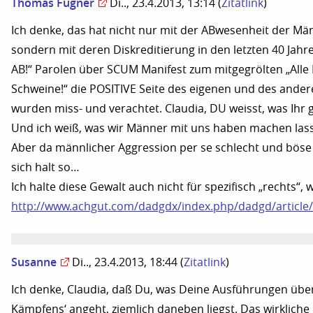
Thomas Fügner
Di.., 23.4.2013, 13:14
(
Zitatlink
)
Ich denke, das hat nicht nur mit der ABwesenheit der Mä
sondern mit deren Diskreditierung in den letzten 40 Jahr
AB!“ Parolen über SCUM Manifest zum mitgegrölten „Alle
Schweine!“ die POSITIVE Seite des eigenen und des ande
wurden miss- und verachtet. Claudia, DU weisst, was Ihr 
Und ich weiß, was wir Männer mit uns haben machen las
Aber da männlicher Aggression per se schlecht und böse is
sich halt so…
Ich halte diese Gewalt auch nicht für spezifisch „rechts“, w
http://www.achgut.com/dadgdx/index.php/dadgd/article
Susanne
Di.., 23.4.2013, 18:44
(
Zitatlink
)
Ich denke, Claudia, daß Du, was Deine Ausführungen über
Kämpfens‘ angeht, ziemlich daneben liegst. Das wirklich