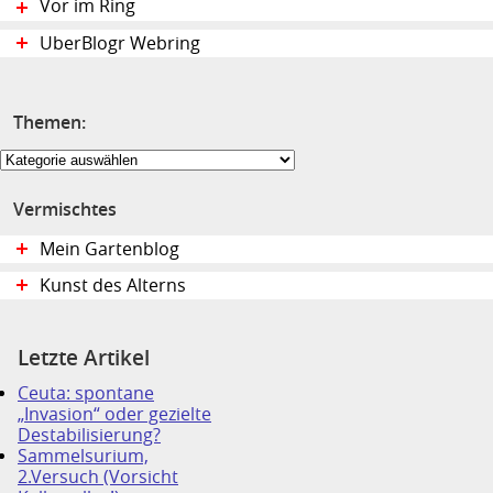
Vor im Ring
UberBlogr Webring
Themen:
Themen:
Vermischtes
Mein Gartenblog
Kunst des Alterns
Letzte Artikel
Ceuta: spontane
„Invasion“ oder gezielte
Destabilisierung?
Sammelsurium,
2.Versuch (Vorsicht