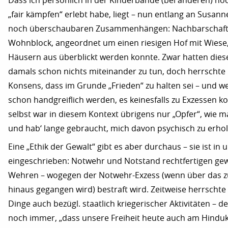
Dass ich persönlich in der Kinderbande (bei anderen) no
„fair kämpfen“ erlebt habe, liegt – nun entlang an Susann
noch überschaubaren Zusammenhängen: Nachbarschaft
Wohnblock, angeordnet um einen riesigen Hof mit Wiese,
Häusern aus überblickt werden konnte. Zwar hatten die
damals schon nichts miteinander zu tun, doch herrschte
Konsens, dass im Grunde „Frieden“ zu halten sei – und w
schon handgreiflich werden, es keinesfalls zu Exzessen k
selbst war in diesem Kontext übrigens nur „Opfer“, wie m
und hab‘ lange gebraucht, mich davon psychisch zu erhol
Eine „Ethik der Gewalt“ gibt es aber durchaus – sie ist in 
eingeschrieben: Notwehr und Notstand rechtfertigen gewa
Wehren – wogegen der Notwehr-Exzess (wenn über das z
hinaus gegangen wird) bestraft wird. Zeitweise herrschte 
Dinge auch bezügl. staatlich kriegerischer Aktivitäten – de
noch immer, „dass unsere Freiheit heute auch am Hinduk