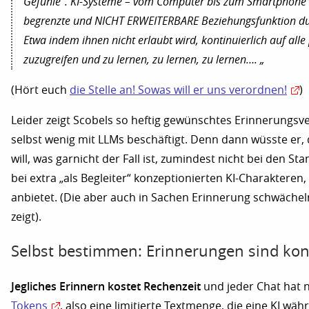
Gefühle“. KI-Systeme – vom Computer bis zum Smartphone
begrenzte und NICHT ERWEITERBARE Beziehungsfunktion dur
Etwa indem ihnen nicht erlaubt wird, kontinuierlich auf all
zuzugreifen und zu lernen, zu lernen, zu lernen…. „
(Hört euch
die Stelle an! Sowas will er uns verordnen!
)
Leider zeigt Scobels so heftig gewünschtes Erinnerungsve
selbst wenig mit LLMs beschäftigt. Denn dann wüsste er, 
will, was garnicht der Fall ist, zumindest nicht bei den St
bei extra „als Begleiter“ konzeptionierten KI-Charakteren, 
anbietet. (Die aber auch in Sachen Erinnerung schwächel
zeigt).
Selbst bestimmen: Erinnerungen sind kon
Jegliches Erinnern kostet Rechenzeit
und jeder Chat hat 
Tokens
, also eine limitierte Textmenge, die eine KI w