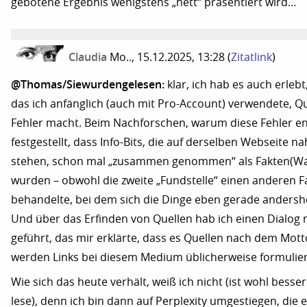
gebotene Ergebnis wenigstens „nett“ präsentiert wird…
Claudia
Mo.., 15.12.2025, 13:28
(
Zitatlink
)
@Thomas/Siewurdengelesen:
klar, ich hab es auch erleb
das ich anfänglich (auch mit Pro-Account) verwendete, Qu
Fehler macht. Beim Nachforschen, warum diese Fehler en
festgestellt, dass Info-Bits, die auf derselben Webseite 
stehen, schon mal „zusammen genommen“ als Fakten(Wah
wurden – obwohl die zweite „Fundstelle“ einen anderen Fal
behandelte, bei dem sich die Dinge eben gerade andersh
Und über das Erfinden von Quellen hab ich einen Dialog
geführt, das mir erklärte, dass es Quellen nach dem Mott
werden Links bei diesem Medium üblicherweise formuliert
Wie sich das heute verhält, weiß ich nicht (ist wohl besse
lese), denn ich bin dann auf Perplexity umgestiegen, die er