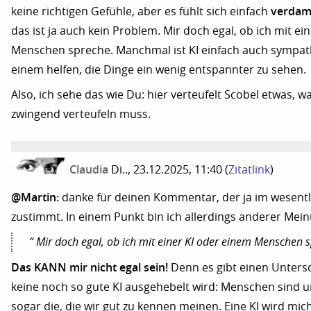
verdam
keine richtigen Gefühle, aber es fühlt sich einfach
das ist ja auch kein Problem. Mir doch egal, ob ich mit ei
Menschen spreche. Manchmal ist KI einfach auch sympat
einem helfen, die Dinge ein wenig entspannter zu sehen.
Also, ich sehe das wie Du: hier verteufelt Scobel etwas, w
zwingend verteufeln muss.
Claudia
Di.., 23.12.2025, 11:40
(
Zitatlink
)
@Martin:
danke für deinen Kommentar, der ja im wesentli
zustimmt. In einem Punkt bin ich allerdings anderer Mei
“ Mir doch egal, ob ich mit einer KI oder einem Menschen s
Das KANN mir nicht egal sein!
Denn es gibt einen Unters
keine noch so gute KI ausgehebelt wird: Menschen sind 
sogar die, die wir gut zu kennen meinen. Eine KI wird mich