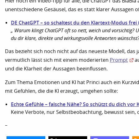
Hier noch ein Video-Tipp für alle, die ChatGPT das BlaBl
unentschiedene Gesäusel, das es statt klarer Aussagen of
DE ChatGPT – so schaltest du den Klartext-Modus frei 
„
Warum klingt ChatGPT oft so nett, weich und vorsichtig? 
du dir klare, direkte und wirkungsvolle Antworten wünschst
Das bezieht sich noch nicht auf das neueste Modell, das ja
vermutlich lässt sich mit einem moderierten
Prompt
au
und die Klarheit der Aussagen beeinflussen.
Zum Thema Emotionen und KI hat Princi auch ein Kurzvide
mit Gefühlen, die die KI erzeugt, umgehen sollte:
Echte Gefühle – falsche Nähe? So schützt du dich vor K
Keine Verbote, nur Selbstbeobachtung, bewusst sein, 
–