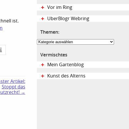
Vor im Ring
UberBlogr Webring
nell ist.
en
Themen:
Themen:
Vermischtes
Mein Gartenblog
Kunst des Alterns
ster Artikel:
Stoppt das
utzrecht! →