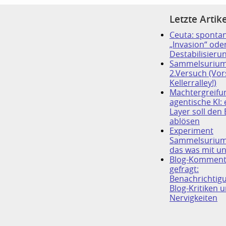
Letzte Artike
Ceuta: sponta
„Invasion“ oder
Destabilisieru
Sammelsurium
2.Versuch (Vor
Kellerralley!)
Machtergreifu
agentische KI:
Layer soll den
ablösen
Experiment
Sammelsurium
das was mit un
Blog-Komment
gefragt:
Benachrichtig
Blog-Kritiken u
Nervigkeiten