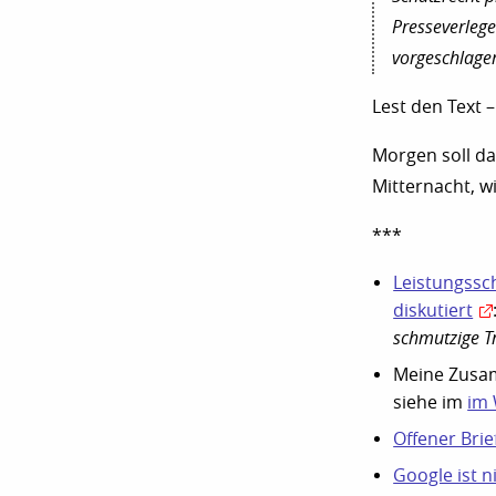
Presseverlege
vorgeschlage
Lest den Text –
Morgen soll da
Mitternacht, w
***
Leistungssc
diskutiert
schmutzige Tr
Meine Zusam
siehe im
im 
Offener Bri
Google ist n