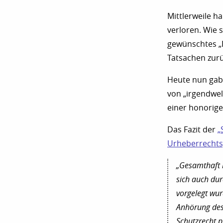
Mittlerweile h
verloren. Wie 
gewünschtes „L
Tatsachen zur
Heute nun gab 
von „irgendwel
einer honorige
Das Fazit der
„
Urheberrechtsg
„Gesamthaft b
sich auch dur
vorgelegt wur
Anhörung des 
Schutzrecht p