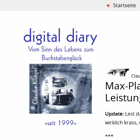
Startseite
Cla
Max-Pla
Leistun
Update:
Lest d
wirklich krass,
***