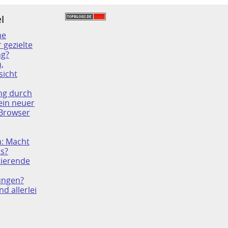
l
ne
 gezielte
ng?
,
sicht
ng durch
 ein neuer
 Browser
: Macht
s?
ierende
ungen?
nd allerlei