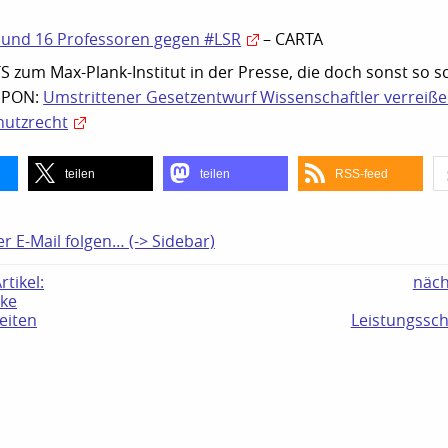
 und 16 Professoren gegen #LSR
– CARTA
zum Max-Plank-Institut in der Presse, die doch sonst so sch
SPON:
Umstrittener Gesetzentwurf Wissenschaftler verreiß
hutzrecht
teilen
teilen
RSS-feed
er E-Mail folgen… (-> Sidebar)
tikel:
näch
ike
eiten
Leistungssch