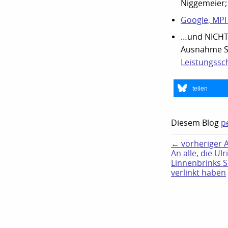
Niggemeier;
Google, MPI
…und NICHTS 
Ausnahme 
Leistungssc
teilen
Diesem Blog
p
← vorheriger Ar
An alle, die Ulr
Linnenbrinks S
verlinkt haben