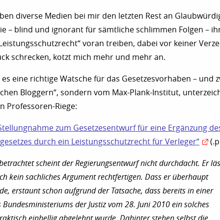
aben diverse Medien bei mir den letzten Rest an Glaubwürdi
sie – blind und ignorant für sämtliche schlimmen Folgen – ih
eistungsschutzrecht“ voran treiben, dabei vor keiner Verz
ück schrecken, kotzt mich mehr und mehr an.
es eine richtige Watsche für das Gesetzesvorhaben – und z
chen Bloggern“, sondern vom Max-Plank-Institut, unterzeic
n Professoren-Riege:
Stellungnahme zum Gesetzesentwurf für eine Ergänzung de
esetzes durch ein Leistungsschutzrecht für Verleger“
(.p
etrachtet scheint der Regierungsentwurf nicht durchdacht. Er läs
ch kein sachliches Argument rechtfertigen. Dass er überhaupt
de, erstaunt schon aufgrund der Tatsache, dass bereits in einer
Bundesministeriums der Justiz vom 28. Juni 2010 ein solches
raktisch einhellig abgelehnt wurde. Dahinter stehen selbst die