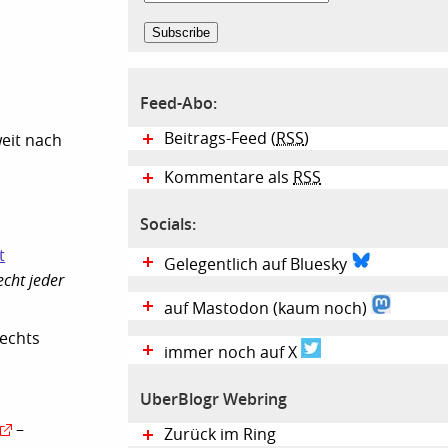
Feed-Abo:
Beitrags-Feed (
RSS
)
eit nach
Kommentare als
RSS
Socials:
t
Gelegentlich auf Bluesky
echt jeder
auf Mastodon (kaum noch)
echts
immer noch auf X
UberBlogr Webring
–
Zurück im Ring