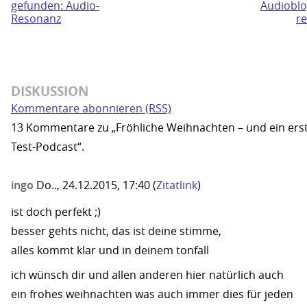
gefunden: Audio-
Audiobl
Resonanz
re
DISKUSSION
Kommentare abonnieren (RSS)
13 Kommentare zu „Fröhliche Weihnachten – und ein ers
Test-Podcast“.
ingo
Do.., 24.12.2015, 17:40
(
Zitatlink
)
ist doch perfekt ;)
besser gehts nicht, das ist deine stimme,
alles kommt klar und in deinem tonfall
ich wünsch dir und allen anderen hier natürlich auch
ein frohes weihnachten was auch immer dies für jeden