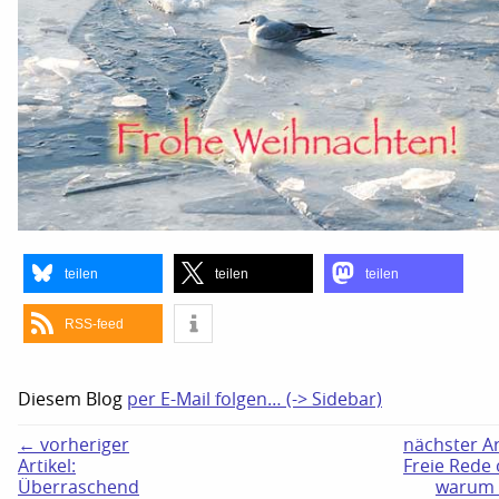
teilen
teilen
teilen
RSS-feed
Diesem Blog
per E-Mail folgen… (-> Sidebar)
← vorheriger
nächster Ar
Artikel:
Freie Rede 
Überraschend
warum 