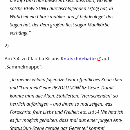
die Info am Ende dieses Artikels: dass dort, wo eine
solche BEWEGUNG durchschlagenden Erfolg hat, in
Wahrheit ein Charismatiker und „Chefideologe“ das
Sagen hat, der dem großen Rest sogar Maulkörbe
verhängt.“
2)
Knutschdebatte
Am 3.4. zu Claudia Kilians
auf
„Sammelmappe“:
„In meiner wilden Jugendzeit war öffentliches Knutschen
und “Fummeln” eine REVOLUTIONÄRE Geste. Damit
konnte man alle Alten, Etablierten, “Herrschenden” so
herrlich aufbringen – und ihnen so mal zeigen, was
Fortschritt, freie Liebe und Freiheit etc. ist! :-) Nie hätt ich
es für möglich gehalten, dass mal aus einer jungen Anti-
StatusQuo-Szene gerade das Gegenteil kommt!