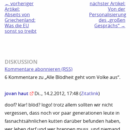
← vorheriger
nächster Artikel:
Artikel:
Von der
Abseits von
Personalisierung
Griechenland:
des „großen
Was die EU
Gesprächs“ →
sonst so treibt
DISKUSSION
Kommentare abonnieren (RSS)
6 Kommentare zu „Alle Blödheit geht vom Volke aus“.
jovan haut
Di.., 14.2.2012, 17:48
(
Zitatlink
)
doof? klar! blöd? logo! trotz allem sollten wir nicht
vergessen, dass noch vor paar generationen leute in
fasnachtsähnlichen kutten darüber befunden haben,
wer leben darf und wer brennen muss, und niemand