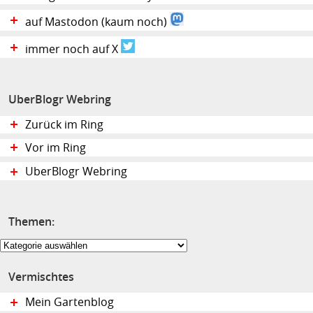
auf Mastodon (kaum noch)
immer noch auf X
UberBlogr Webring
Zurück im Ring
Vor im Ring
UberBlogr Webring
Themen:
Themen:
Vermischtes
Mein Gartenblog