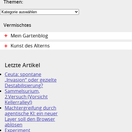
Themen:
Themen:
Vermischtes
Mein Gartenblog
Kunst des Alterns
Letzte Artikel
Ceuta: spontane
„Invasion“ oder gezielte
Destabilisierung?
Sammelsurium,
2.Versuch (Vorsicht
Kellerralley!)
Machtergreifung durch
agentische KI: ein neuer
Layer soll den Browser
ablösen
Experiment