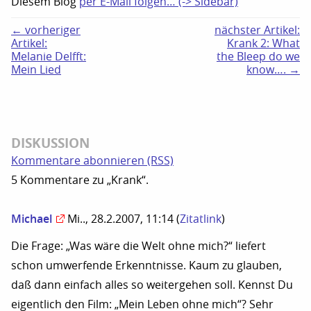
Diesem Blog
per E-Mail folgen… (-> Sidebar)
← vorheriger
nächster Artikel:
Artikel:
Krank 2: What
Melanie Delfft:
the Bleep do we
Mein Lied
know…. →
DISKUSSION
Kommentare abonnieren (RSS)
5 Kommentare zu „Krank“.
Michael
Mi.., 28.2.2007, 11:14
(
Zitatlink
)
Die Frage: „Was wäre die Welt ohne mich?“ liefert
schon umwerfende Erkenntnisse. Kaum zu glauben,
daß dann einfach alles so weitergehen soll. Kennst Du
eigentlich den Film: „Mein Leben ohne mich“? Sehr