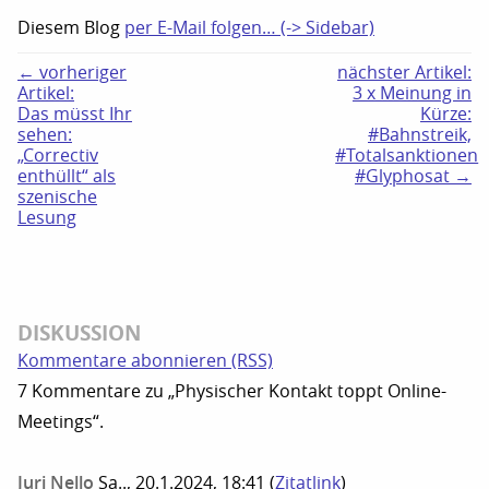
Diesem Blog
per E-Mail folgen… (-> Sidebar)
← vorheriger
nächster Artikel:
Artikel:
3 x Meinung in
Das müsst Ihr
Kürze:
sehen:
#Bahnstreik,
„Correctiv
#Totalsanktionen
enthüllt“ als
#Glyphosat →
szenische
Lesung
DISKUSSION
Kommentare abonnieren (RSS)
7 Kommentare zu „Physischer Kontakt toppt Online-
Meetings“.
Juri Nello
Sa.., 20.1.2024, 18:41
(
Zitatlink
)