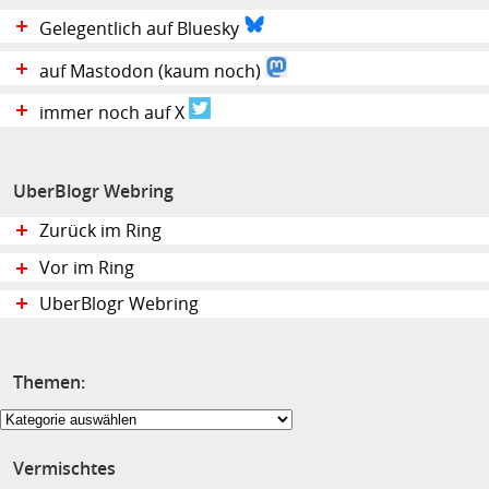
Gelegentlich auf Bluesky
auf Mastodon (kaum noch)
immer noch auf X
UberBlogr Webring
Zurück im Ring
Vor im Ring
UberBlogr Webring
Themen:
Themen:
Vermischtes