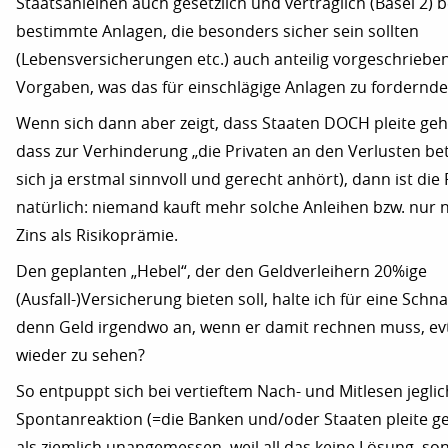
Staatsanleihen auch gesetzlich und vertraglich (Basel 2) 
bestimmte Anlagen, die besonders sicher sein sollten
(Lebensversicherungen etc.) auch anteilig vorgeschrieben
Vorgaben, was das für einschlägige Anlagen zu fordernde
Wenn sich dann aber zeigt, dass Staaten DOCH pleite ge
dass zur Verhinderung „die Privaten an den Verlusten bet
sich ja erstmal sinnvoll und gerecht anhört), dann ist die
natürlich: niemand kauft mehr solche Anleihen bzw. nur
Zins als Risikoprämie.
Den geplanten „Hebel“, der den Geldverleihern 20%ige
(Ausfall-)Versicherung bieten soll, halte ich für eine Schn
denn Geld irgendwo an, wenn er damit rechnen muss, ev
wieder zu sehen?
So entpuppt sich bei vertieftem Nach- und Mitlesen jeglic
Spontanreaktion (=die Banken und/oder Staaten pleite geh
als ziemlich unangemessen, weil all das keine Lösung, s