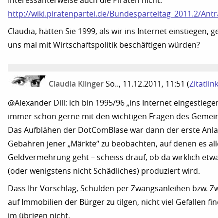
Interessanterweise auch die Piraten nicht:
http://wiki.piratenpartei.de/Bundesparteitag_2011.2/
Claudia, hätten Sie 1999, als wir ins Internet einstiegen, 
uns mal mit Wirtschaftspolitik beschäftigen würden?
Claudia Klinger
So.., 11.12.2011, 11:51
(
Zitatlin
@Alexander Dill: ich bin 1995/96 „ins Internet eingestieg
immer schon gerne mit den wichtigen Fragen des Gemei
Das Aufblähen der DotComBlase war dann der erste Anla
Gebahren jener „Märkte“ zu beobachten, auf denen es all
Geldvermehrung geht – scheiss drauf, ob da wirklich etw
(oder wenigstens nicht Schädliches) produziert wird.
Dass Ihr Vorschlag, Schulden per Zwangsanleihen bzw. 
auf Immobilien der Bürger zu tilgen, nicht viel Gefallen f
im übrigen nicht.