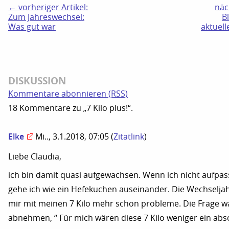
← vorheriger Artikel:
näc
Zum Jahreswechsel:
B
Was gut war
aktuell
DISKUSSION
Kommentare abonnieren (RSS)
18 Kommentare zu „7 Kilo plus!“.
Elke
Mi.., 3.1.2018, 07:05
(
Zitatlink
)
Liebe Claudia,
ich bin damit quasi aufgewachsen. Wenn ich nicht aufpa
gehe ich wie ein Hefekuchen auseinander. Die Wechselja
mir mit meinen 7 Kilo mehr schon probleme. Die Frage wa
abnehmen, “ Für mich wären diese 7 Kilo weniger ein abs