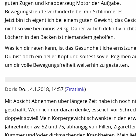
guten Zügen und knabberzeug Motor der Aufgabe.
Bewegungsfreude verhinderte bei mir Schlimmeres.
Jetzt bin ich eigentlich bei einem guten Gewicht, das Gesic
nicht so wie bei minus 29 kg. Daher will ich definitiv nich
Löchern in den Backen ist niemandem geholfen.
Was ich dir raten kann, ist das Gesundheitliche ernstzu
Du bist doch ein heller Kopf und soltest soviel Regimen a
um dir volle Bewegungsfreiheit weiterhin zu gestatten.
Doris
Do.., 4.1.2018, 14:57
(
Zitatlink
)
Mit Absicht Abnehmen über längere Zeit habe ich noch n
geschafft. Wenn ich nur daran denke, esse ich vor Schreck
doppelt soviel! Mein Körpergewicht schwankte in den e
Jahrzehnten zw. 52 und 75, abhängig von Pillen, Zigarett
Kummer und/oder dickmachenden Krankheiten. Mein lie