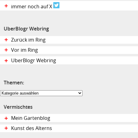
immer noch auf X
UberBlogr Webring
Zurück im Ring
Vor im Ring
UberBlogr Webring
Themen:
Themen:
Vermischtes
Mein Gartenblog
Kunst des Alterns