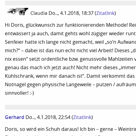
Claudia
Do.., 4.1.2018, 18:37
(
Zitatlink
)
Hi Doris, glückwunsch zur funktionierenden Methode! Re
entwässert ja auch, damit gehts wohl zügiger wieder runte
Senfeier hatte ich lange nicht gemacht, weil „so’n Aufwan
mich?“ – dabei ist das nun echt nicht viel Arbeit! Dieses 
nix essen“ setzt ordentliche bzw. genussvolle Mahlzeiten
genau das mach ich jetzt auch! Nicht mehr dieses „imme
Kühlschrank, wenn mir danach ist“. Damit verkommt das
Notnagel gegen physische Langeweile – putzen / aufräume
sinnvoller! :-)
Gerhard
Do.., 4.1.2018, 22:54
(
Zitatlink
)
Doris, so wird ein Schuh daraus! Ich bin – gerne – Weintr