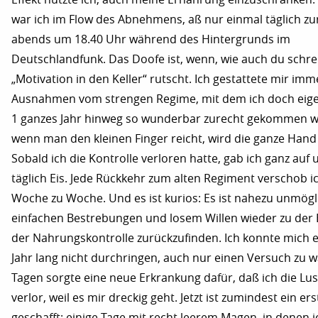
war ich im Flow des Abnehmens, aß nur einmal täglich zur
abends um 18.40 Uhr während des Hintergrunds im
Deutschlandfunk. Das Doofe ist, wenn, wie auch du schrei
„Motivation in den Keller“ rutscht. Ich gestattete mir im
Ausnahmen vom strengen Regime, mit dem ich doch eige
1 ganzes Jahr hinweg so wunderbar zurecht gekommen w
wenn man den kleinen Finger reicht, wird die ganze Ha
Sobald ich die Kontrolle verloren hatte, gab ich ganz auf 
täglich Eis. Jede Rückkehr zum alten Regiment verschob i
Woche zu Woche. Und es ist kurios: Es ist nahezu unmögli
einfachen Bestrebungen und losem Willen wieder zu der 
der Nahrungskontrolle zurückzufinden. Ich konnte mich 
Jahr lang nicht durchringen, auch nur einen Versuch zu w
Tagen sorgte eine neue Erkrankung dafür, daß ich die Lus
verlor, weil es mir dreckig geht. Jetzt ist zumindest ein ers
geschafft: einige Tage mit recht leerem Magen, in denen i