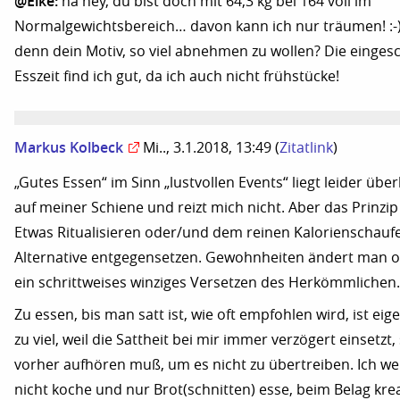
@Elke:
na hey, du bist doch mit 64,3 kg bei 164 voll im
Normalgewichtsbereich… davon kann ich nur träumen! :-)
denn dein Motiv, so viel abnehmen zu wollen? Die einges
Esszeit find ich gut, da ich auch nicht frühstücke!
Markus Kolbeck
Mi.., 3.1.2018, 13:49
(
Zitatlink
)
„Gutes Essen“ im Sinn „lustvollen Events“ liegt leider übe
auf meiner Schiene und reizt mich nicht. Aber das Prinzip i
Etwas Ritualisieren oder/und dem reinen Kalorienschaufe
Alternative entgegensetzen. Gewohnheiten ändert man o
ein schrittweises winziges Versetzen des Herkömmlichen.
Zu essen, bis man satt ist, wie oft empfohlen wird, ist eig
zu viel, weil die Sattheit bei mir immer verzögert einsetzt,
vorher aufhören muß, um es nicht zu übertreiben. Ich wer
nicht koche und nur Brot(schnitten) esse, beim Belag kre