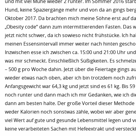
und mit viel Mühe wieder 2 runter. Im Sommer 2016 star
Hund, keine Spaziergänge mehr und von da an gings berga
Oktober 2017. Da brachten mich meine Söhne erst auf d
„Obesity code“ dann zum intermittierenden Fasten. Das w
jetzt nicht schwer, da ich sowieso nicht frühstücke. Ich h
meinen Essensintervall immer weiter nach hinten gescho
Inzwischen esse ich zwischen ca. 15:00 und 21:00 Uhr und
was mir schmeckt. Einschließlich Süßigkeiten. Es schmelz
– 500 g pro Woche dahin. Jetzt über die Feiertage gings a
wieder etwas nach oben, aber ich bin trotzdem noch zufr
Anfangsgewicht war 64,3 kg und jetzt sind es 61 kg. Bis 59 k
noch runter und dann mach ich mir Gedanken, wie ich di
dann am besten halte. Der große Vorteil dieser Methode i
weder Kalorien noch sonstwas zähle, wobei wir aber gene
viel Wert auf gute und gesunde Lebensmittel legen und v
keine verarbeiteten Sachen mit Hefeextrakt und versteck