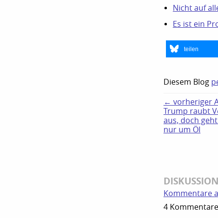
Nicht auf al
Es ist ein P
teilen
Diesem Blog
p
← vorheriger Ar
Trump raubt V
aus, doch geht
nur um Öl
DISKUSSIO
Kommentare a
4 Kommentare z