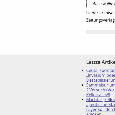
Auch wollte 
Lieber archive
Zeitungsverlag
Letzte Artike
Ceuta: sponta
„Invasion“ oder
Destabilisieru
Sammelsurium
2.Versuch (Vor
Kellerralley!)
Machtergreifu
agentische KI:
Layer soll den
ablösen