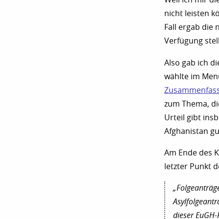
nicht leisten 
Fall ergab die
Verfügung stell
Also gab ich di
wählte im Menü
Zusammenfass
zum Thema, die
Urteil gibt in
Afghanistan gu
Am Ende des Ka
letzter Punkt d
„Folgeanträge
Asylfolgeant
dieser EuGH-