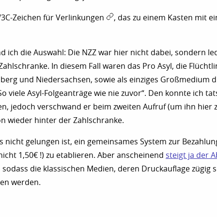
W3C-Zeichen für Verlinkungen
, das zu einem Kasten mit ei
d ich die Auswahl: Die NZZ war hier nicht dabei, sondern led
hlschranke. In diesem Fall waren das Pro Asyl, die Flüchtli
erg und Niedersachsen, sowie als einziges Großmedium di
So viele Asyl-Folgeanträge wie nie zuvor“. Den konnte ich tat
sen, jedoch verschwand er beim zweiten Aufruf (um ihn hier 
on wieder hinter der Zahlschranke.
s nicht gelungen ist, ein gemeinsames System zur Bezahlun
 nicht 1,50€ !) zu etablieren. Aber anscheinend
steigt ja der 
, sodass die klassischen Medien, deren Druckauflage zügig 
hen werden.