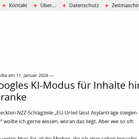
Kontakt
Über…
Datenschutz
Zeitmaschi
udia am 11. Januar 2026 —
oogles KI-Modus für Inhalte hi
hranke
eckten NZZ-Schlagzeile „EU-Urteil lässt Asylanträge steigen 
 wollte ich gerne wissen, woran das liegt. Aber wie so oft:
e vielen Abos für all die Medien, die ich eher selten besuche