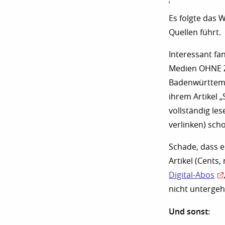
Es folgte das 
Quellen führt.
Interessant fan
Medien OHNE Za
Badenwürttemb
ihrem Artikel „
vollständig le
verlinken) sch
Schade, dass e
Artikel (Cents,
Digital-Abos
nicht unterge
Und sonst: