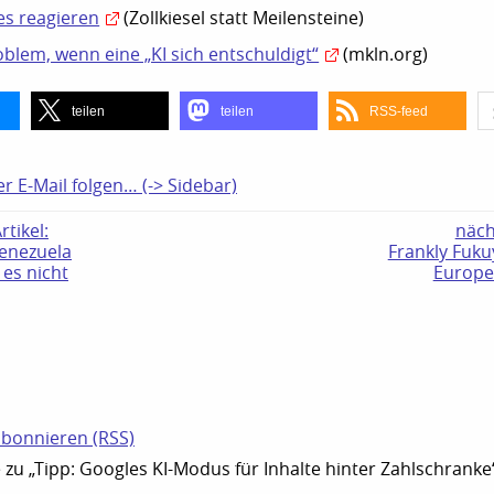
les reagieren
(Zollkiesel statt Meilensteine)
roblem, wenn eine „KI sich entschuldigt“
(mkln.org)
teilen
teilen
RSS-feed
er E-Mail folgen… (-> Sidebar)
tikel:
näch
enezuela
Frankly Fuku
 es nicht
Europe
N
bonnieren (RSS)
u „Tipp: Googles KI-Modus für Inhalte hinter Zahlschranke