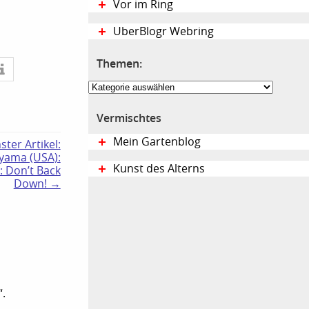
Vor im Ring
UberBlogr Webring
Themen:
Themen:
Vermischtes
Mein Gartenblog
ster Artikel:
yama (USA):
Kunst des Alterns
: Don’t Back
Down! →
“.