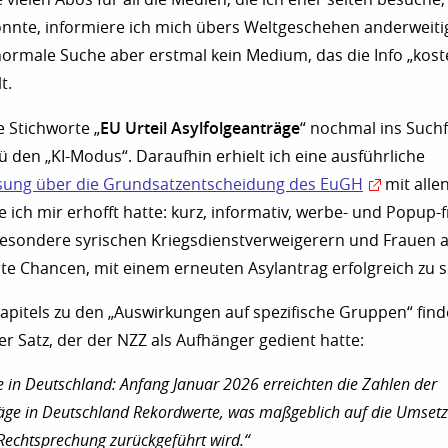
könnte, informiere ich mich übers Weltgeschehen anderweiti
 normale Suche aber erstmal kein Medium, das die Info „kost
t.
EU Urteil Asylfolgeanträge
e Stichworte „
“ nochmal ins Such
 den „KI-Modus“. Daraufhin erhielt ich eine ausführliche
ung über die Grundsatzentscheidung des EuGH
mit alle
 ich mir erhofft hatte: kurz, informativ, werbe- und Popup-f
sbesondere syrischen Kriegsdienstverweigerern und Frauen 
te Chancen, mit einem erneuten Asylantrag erfolgreich zu s
pitels zu den „Auswirkungen auf spezifische Gruppen“ finde
er Satz, der der NZZ als Aufhänger gedient hatte:
 in Deutschland: Anfang Januar 2026 erreichten die Zahlen der
räge in Deutschland Rekordwerte, was maßgeblich auf die Umset
Rechtsprechung zurückgeführt wird.“