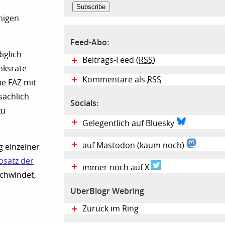
nigen
Feed-Abo:
iglich
Beitrags-Feed (
RSS
)
nksräte
Kommentare als
RSS
e FAZ mit
sächlich
Socials:
zu
Gelegentlich auf Bluesky
auf Mastodon (kaum noch)
g einzelner
Absatz der
immer noch auf X
schwindet,
UberBlogr Webring
Zurück im Ring