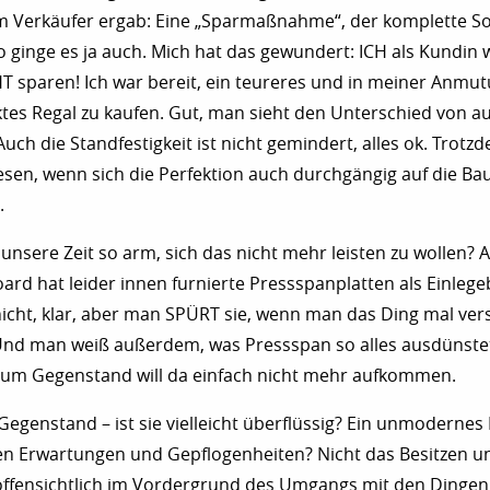
m Verkäufer ergab: Eine „Sparmaßnahme“, der komplette So
o ginge es ja auch. Mich hat das gewundert: ICH als Kundin 
T sparen! Ich war bereit, ein teureres und in meiner Anmu
es Regal zu kaufen. Gut, man sieht den Unterschied von a
 Auch die Standfestigkeit ist nicht gemindert, alles ok. Trot
esen, wenn sich die Perfektion auch durchgängig auf die Ba
.
unsere Zeit so arm, sich das nicht mehr leisten zu wollen?
oard hat leider innen furnierte Pressspanplatten als Einleg
nicht, klar, aber man SPÜRT sie, wenn man das Ding mal vers
Und man weiß außerdem, was Pressspan so alles ausdünstet
 zum Gegenstand will da einfach nicht mehr aufkommen.
Gegenstand – ist sie vielleicht überflüssig? Ein unmodernes
len Erwartungen und Gepflogenheiten? Nicht das Besitzen u
offensichtlich im Vordergrund des Umgangs mit den Dingen