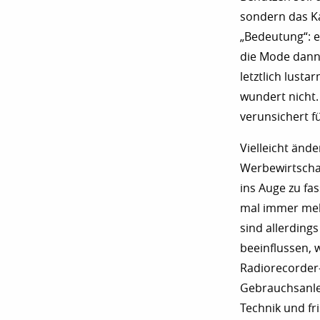
sondern das Ka
„Bedeutung“: e
die Mode dann 
letztlich lusta
wundert nicht. 
verunsichert f
Vielleicht ände
Werbewirtschaf
ins Auge zu fas
mal immer mehr
sind allerding
beeinflussen, 
Radiorecorder-
Gebrauchsanleit
Technik und fr