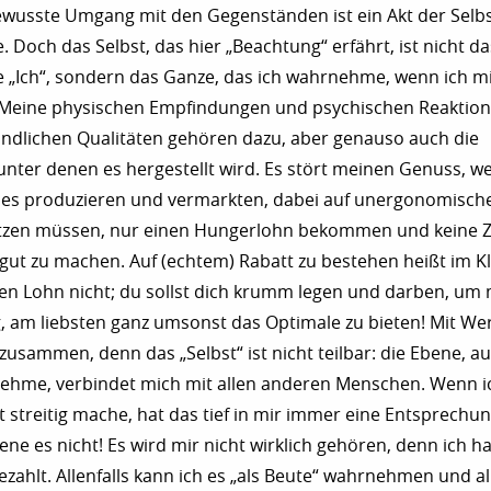
ewusste Umgang mit den Gegenständen ist ein Akt der Selb
e. Doch das Selbst, das hier „Beachtung“ erfährt, ist nicht 
 „Ich“, sondern das Ganze, das ich wahrnehme, wenn ich m
Meine physischen Empfindungen und psychischen Reaktion
ndlichen Qualitäten gehören dazu, aber genauso auch die
nter denen es hergestellt wird. Es stört meinen Genuss, w
 es produzieren und vermarkten, dabei auf unergonomisch
sitzen müssen, nur einen Hungerlohn bekommen und keine Z
 gut zu machen. Auf (echtem) Rabatt zu bestehen heißt im Kla
en Lohn nicht; du sollst dich krumm legen und darben, um 
ig, am liebsten ganz umsonst das Optimale zu bieten! Mit W
zusammen, denn das „Selbst“ ist nicht teilbar: die Ebene, au
nehme, verbindet mich mit allen anderen Menschen. Wenn i
t streitig mache, hat das tief in mir immer eine Entsprechun
iene es nicht! Es wird mir nicht wirklich gehören, denn ich h
ahlt. Allenfalls kann ich es „als Beute“ wahrnehmen und al