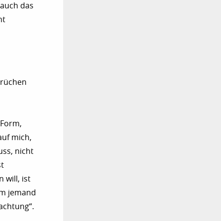
 auch das
ht
Sprüchen
 Form,
auf mich,
ss, nicht
st
will, ist
aum jemand
rachtung“.