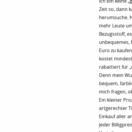
Ich bin keine 
Zeit so, dann k
herumsuche. No
mehr Leute um 
Bezugsstoff, es 
unbequemes, h
Euro zu kaufen,
kostet mindest
rabattiert für
Denn mein Wuns
bequem, farbl
mich fragen, ob
Ein kleiner Pro
artgerechter T
Einkauf aller 
Jeder Billigpr