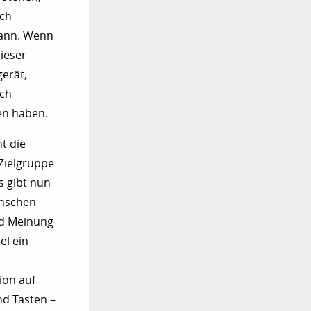
och
 kann. Wenn
ieser
gerät,
ich
en haben.
ht die
 Zielgruppe
s gibt nun
enschen
und Meinung
el ein
ion auf
nd Tasten –