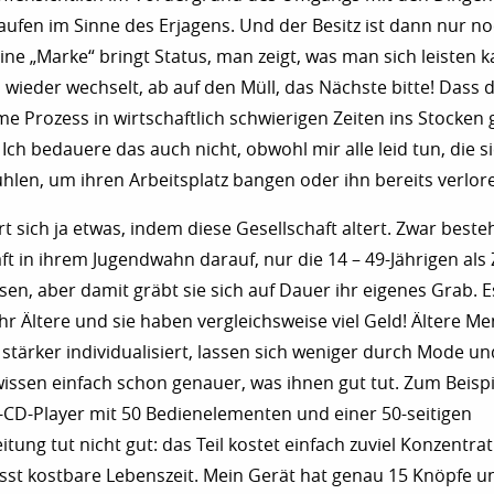
ufen im Sinne des Erjagens. Und der Besitz ist dann nur n
ine „Marke“ bringt Status, man zeigt, was man sich leisten
wieder wechselt, ab auf den Müll, das Nächste bitte! Dass d
rme Prozess in wirtschaftlich schwierigen Zeiten ins Stocken 
Ich bedauere das auch nicht, obwohl mir alle leid tun, die s
ühlen, um ihren Arbeitsplatz bangen oder ihn bereits verlor
rt sich ja etwas, indem diese Gesellschaft altert. Zwar beste
t in ihrem Jugendwahn darauf, nur die 14 – 49-Jährigen als
sen, aber damit gräbt sie sich auf Dauer ihr eigenes Grab. E
 Ältere und sie haben vergleichsweise viel Geld! Ältere M
s stärker individualisiert, lassen sich weniger durch Mode 
wissen einfach schon genauer, was ihnen gut tut. Zum Beispi
CD-Player mit 50 Bedienelementen und einer 50-seitigen
ung tut nicht gut: das Teil kostet einfach zuviel Konzentrat
isst kostbare Lebenszeit. Mein Gerät hat genau 15 Knöpfe u