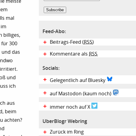
die meiste
igem
ls mal
 im
Feed-Abo:
 billiges,
Beitrags-Feed (
RSS
)
für 300
, und das
Kommentare als
RSS
gendwo
Socials:
ritiert.
roß und
Gelegentlich auf Bluesky
uss ich
auf Mastodon (kaum noch)
och aus
immer noch auf X
md, beim
zu achten?
UberBlogr Webring
und
Zurück im Ring