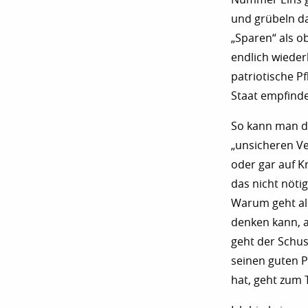
und grübeln da
„Sparen“ als o
endlich wieder
patriotische P
Staat empfinde
So kann man das
„unsicheren Ve
oder gar auf K
das nicht nöti
Warum geht all
denken kann, a
geht der Schus
seinen guten P
hat, geht zum T