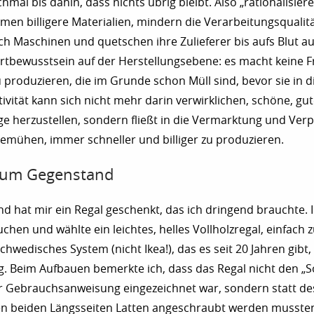
hmal bis dahin, dass nichts übrig bleibt. Also „rationalisier
en billigere Materialien, mindern die Verarbeitungsqualitä
 Maschinen und quetschen ihre Zulieferer bis aufs Blut au
ertbewusstsein auf der Herstellungsebene: es macht keine 
 produzieren, die im Grunde schon Müll sind, bevor sie in d
vität kann sich nicht mehr darin verwirklichen, schöne, gut
ge herzustellen, sondern fließt in die Vermarktung und Ver
emühen, immer schneller und billiger zu produzieren.
 zum Gegenstand
und hat mir ein Regal geschenkt, das ich dringend brauchte. 
uchen und wählte ein leichtes, helles Vollholzregal, einfac
chwedisches System (nicht Ikea!), das es seit 20 Jahren gibt, 
lig. Beim Aufbauen bemerkte ich, dass das Regal nicht den „S
er Gebrauchsanweisung eingezeichnet war, sondern statt d
den beiden Längsseiten Latten angeschraubt werden musste