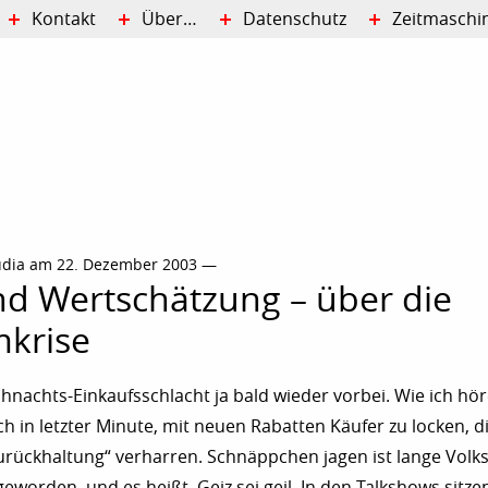
Kontakt
Über…
Datenschutz
Zeitmaschi
udia am 22. Dezember 2003 —
d Wertschätzung – über die
krise
ihnachts-Einkaufsschlacht ja bald wieder vorbei. Wie ich hör
h in letzter Minute, mit neuen Rabatten Käufer zu locken, 
urückhaltung“ verharren. Schnäppchen jagen ist lange Volk
worden, und es heißt, Geiz sei geil. In den Talkshows sitzen