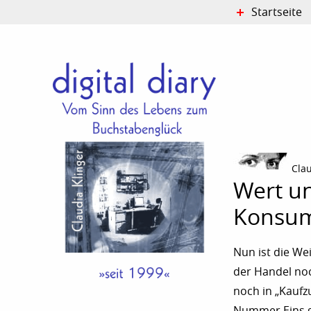
Startseite
Cla
Wert un
Konsum
Nun ist die We
der Handel noc
noch in „Kaufz
Nummer Eins ge