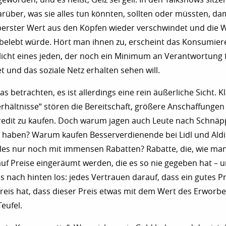
rüber, was sie alles tun könnten, sollten oder müssten, da
berster Wert aus den Köpfen wieder verschwindet und die W
belebt würde. Hört man ihnen zu, erscheint das Konsumieren
flicht eines jeden, der noch ein Minimum an Verantwortung 
t und das soziale Netz erhalten sehen will.
 betrachten, es ist allerdings eine rein äußerliche Sicht. Kl
rhältnisse“ stören die Bereitschaft, größere Anschaffunge
redit zu kaufen. Doch warum jagen auch Leute nach Schnäp
g haben? Warum kaufen Besserverdienende bei Lidl und Aldi
es nur noch mit immensen Rabatten? Rabatte, die, wie man
uf Preise eingeräumt werden, die es so nie gegeben hat – 
s nach hinten los: jedes Vertrauen darauf, dass ein gutes 
reis hat, dass dieser Preis etwas mit dem Wert des Erworb
eufel.