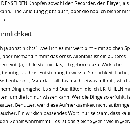
 DENSELBEN Knöpfen sowohl den Recorder, den Player, als
ann. Eine Anleitung gibt’s auch, aber die hab ich bisher nic
ial!
innlichkeit
 ja sonst nichts“, „weil ich es mir wert bin“ – mit solchen 
 aber niemand nimmt das ernst. Allenfalls ist ein äußeres
meint: Ja, ich leiste mir das, ich gehöre dazu! Wirkliche
benötigt zu ihrer Entstehung bewusste Sinnlichkeit: Farbe,
edienbarkeit, Material – all das macht etwas mit mir, wirkt 
inem Ding umgehe. Es sind Qualitäten, die ich ERFÜHLEN mu
ten, um die ich nur wissen kann. Wer die Dinge so erfühlt, i
sitzer, Benutzer, wer diese Aufmerksamkeit nicht aufbringen 
braucher. Ein wirklich passendes Wort, nur seltsam, dass k
den Gehalt wahrnimmt – es ist das gleiche „Ver-“ wie in „Ve