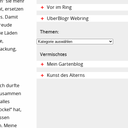
en“ sie mehr
Vor im Ring
t, ersetzen
s. Damit
UberBlogr Webring
Freude
Themen:
ie Läden
Themen:
e,
packung,
Vermischtes
Mein Gartenblog
Kunst des Alterns
Ich durfte
h zusammen
alles
ockel“ hat,
essen
n. Meine