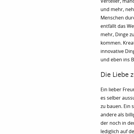
Verteiler, manc
und mehr, nehm
Menschen durch
entfällt das W
mehr, Dinge zu
kommen. Kreati
innovative Din
und eben ins B
Die Liebe
Ein lieber Fre
es selber auss
zu bauen. Ein s
andere als bil
der noch in d
lediglich auf 