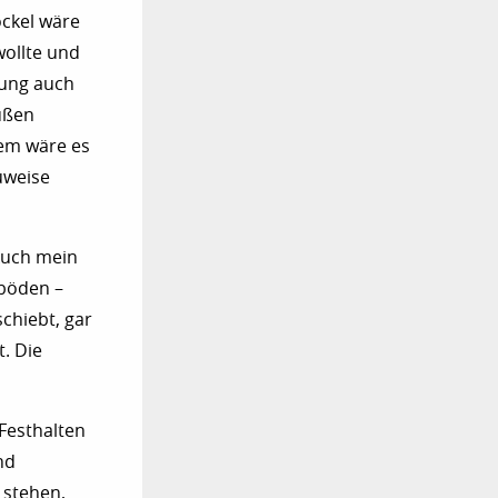
ckel wäre
wollte und
tung auch
ußen
zdem wäre es
uweise
 Auch mein
eböden –
chiebt, gar
. Die
 Festhalten
nd
 stehen,