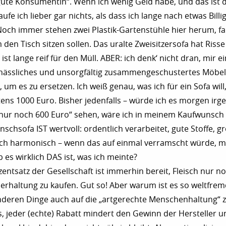
„gute Konsumentin“. Wenn ich wenig Geld habe, und das ist 
aufe ich lieber gar nichts, als dass ich lange nach etwas Bill
ch immer stehen zwei Plastik-Gartenstühle hier herum, fal
den Tisch sitzen sollen. Das uralte Zweisitzersofa hat Risse
ist lange reif für den Müll. ABER: ich denk‘ nicht dran, mir ein
ässliches und unsorgfältig zusammengeschustertes Möbel 
 um es zu ersetzen. Ich weiß genau, was ich für ein Sofa will
ens 1000 Euro. Bisher jedenfalls – würde ich es morgen ir
 „nur noch 600 Euro“ sehen, wäre ich in meinem Kaufwunsch ir
chsofa IST wertvoll: ordentlich verarbeitet, gute Stoffe, g
ich harmonisch – wenn das auf einmal verramscht würde, m
 es wirklich DAS ist, was ich meinte?
zentsatz der Gesellschaft ist immerhin bereit, Fleisch nur n
ierhaltung zu kaufen. Gut so! Aber warum ist es so weltfre
anderen Dinge auch auf die „artgerechte Menschenhaltung“ 
eis, jeder (echte) Rabatt mindert den Gewinn der Hersteller 