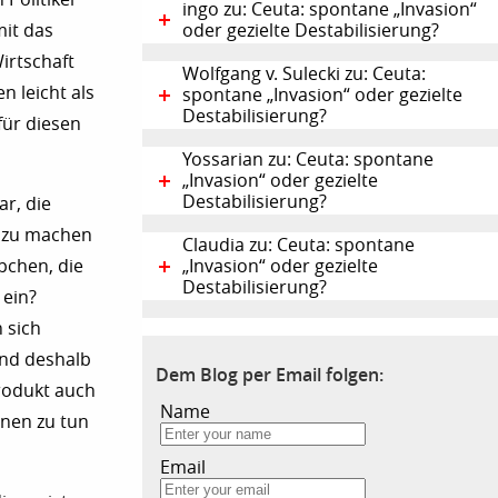
ingo zu: Ceuta: spontane „Invasion“
mit das
oder gezielte Destabilisierung?
irtschaft
Wolfgang v. Sulecki zu: Ceuta:
 leicht als
spontane „Invasion“ oder gezielte
Destabilisierung?
für diesen
Yossarian zu: Ceuta: spontane
„Invasion“ oder gezielte
Destabilisierung?
ar, die
n zu machen
Claudia zu: Ceuta: spontane
pchen, die
„Invasion“ oder gezielte
Destabilisierung?
 ein?
 sich
und deshalb
Dem Blog per Email folgen:
Produkt auch
Name
enen zu tun
Email