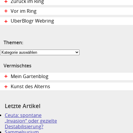
Zurück im Ring
Vor im Ring
UberBlogr Webring
Themen:
Themen:
Vermischtes
Mein Gartenblog
Kunst des Alterns
Letzte Artikel
Ceuta: spontane
„Invasion“ oder gezielte
Destabilisierung?
Sammelsurium,