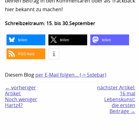
deinen Beitrag in den Kommentaren oder als Trackback
hier bekannt zu machen!
Schreibzeitraum: 15. bis 30.September
teilen
teilen
teilen
RSS-feed
Diesem Blog
per E-Mail folgen… (-> Sidebar)
← vorheriger
nächster Artikel:
Artikel:
16 mal
Noch weniger
Lebenskunst:
Hartz4?
die ersten
Beiträge →