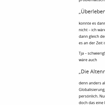
„Überleben
konnte es dann
nicht – ich wä
dann gleich d
es an der Zeit
Tja – schwieri
wäre auch
„Die Alten
denn anders al
Globalisierung,
persönlich. Nu
doch das eine 