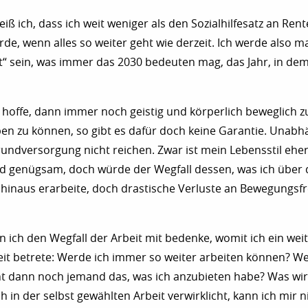
ß ich, dass ich weit weniger als den Sozialhilfesatz an Rent
, wenn alles so weiter geht wie derzeit. Ich werde also m
“ sein, was immer das 2030 bedeuten mag, das Jahr, in dem
hoffe, dann immer noch geistig und körperlich beweglich z
ben zu können, so gibt es dafür doch keine Garantie. Unab
rundversorgung nicht reichen. Zwar ist mein Lebensstil ehe
d genügsam, doch würde der Wegfall dessen, was ich über 
el hinaus erarbeite, doch drastische Verluste an Bewegungsfr
n ich den Wegfall der Arbeit mit bedenke, womit ich ein weit
it betrete: Werde ich immer so weiter arbeiten können? We
t dann noch jemand das, was ich anzubieten habe? Was wir
ich in der selbst gewählten Arbeit verwirklicht, kann ich mir n