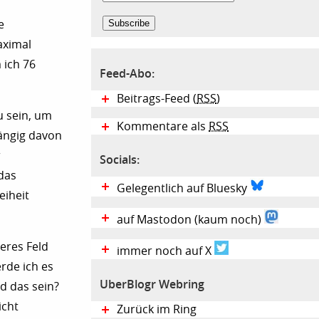
e
aximal
 ich 76
Feed-Abo:
Beitrags-Feed (
RSS
)
u sein, um
Kommentare als
RSS
hängig davon
r
Socials:
das
Gelegentlich auf Bluesky
eiheit
auf Mastodon (kaum noch)
eres Feld
immer noch auf X
rde ich es
UberBlogr Webring
d das sein?
icht
Zurück im Ring