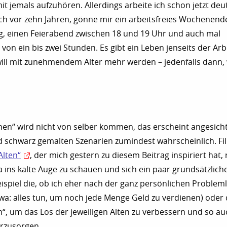
it jemals aufzuhören. Allerdings arbeite ich schon jetzt deut
ch vor zehn Jahren, gönne mir ein arbeitsfreies Wochenend
g, einen Feierabend zwischen 18 und 19 Uhr und auch mal
on ein bis zwei Stunden. Es gibt ein Leben jenseits der Arbe
ill mit zunehmendem Alter mehr werden – jedenfalls dann,
hen“ wird nicht von selber kommen, das erscheint angesich
 schwarz gemalten Szenarien zumindest wahrscheinlich. Fi
Alten“
, der mich gestern zu diesem Beitrag inspiriert hat,
ins kalte Auge zu schauen und sich ein paar grundsätzlich
eispiel die, ob ich eher nach der ganz persönlichen Proble
twa: alles tun, um noch jede Menge Geld zu verdienen) oder
n“, um das Los der jeweiligen Alten zu verbessern und so au
orzusorgen.