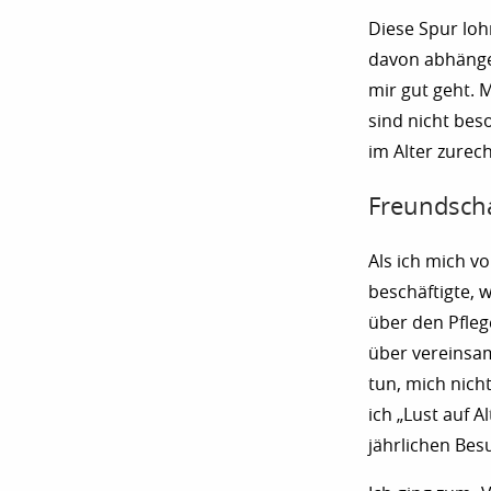
Diese Spur loh
davon abhängen
mir gut geht. 
sind nicht bes
im Alter zurec
Freundscha
Als ich mich v
beschäftigte, w
über den Pfle
über vereinsam
tun, mich nich
ich „Lust auf 
jährlichen Bes