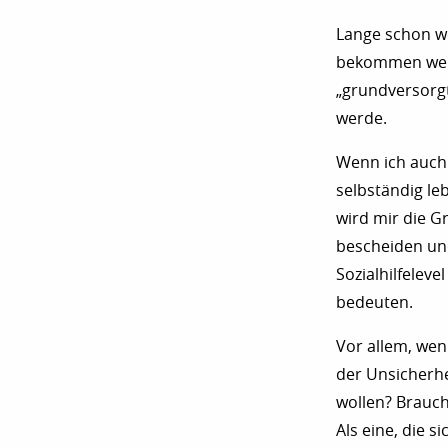
Lange schon wei
bekommen werde
„grundversorgt
werde.
Wenn ich auch 
selbständig le
wird mir die G
bescheiden un
Sozialhilfelev
bedeuten.
Vor allem, wen
der Unsicherhe
wollen? Brauch
Als eine, die s