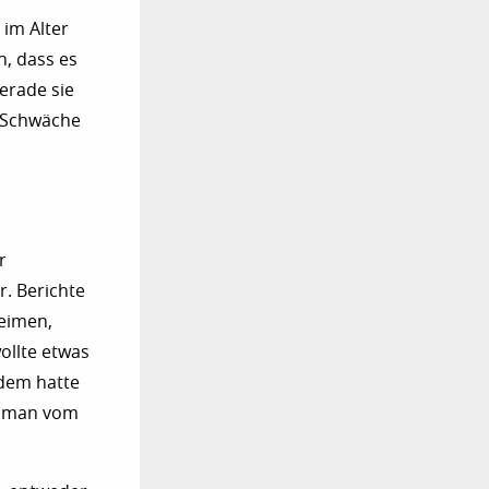
 im Alter
n, dass es
erade sie
d Schwäche
r
r. Berichte
eimen,
ollte etwas
rdem hatte
nn man vom