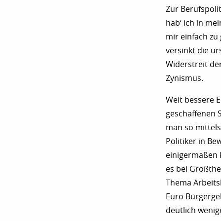
Zur Berufspoli
hab‘ ich in me
mir einfach zu
versinkt die u
Widerstreit de
Zynismus.
Weit bessere E
geschaffenen S
man so mittels
Politiker in B
einigermaßen k
es bei Großth
Thema Arbeitsl
Euro Bürgergel
deutlich wenig