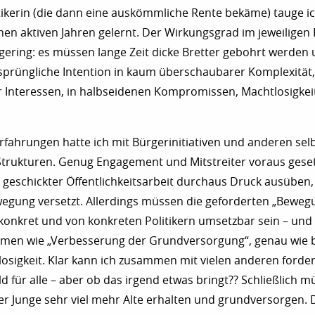
tikerin (die dann eine auskömmliche Rente bekäme) tauge ic
inen aktiven Jahren gelernt. Der Wirkungsgrad im jeweiligen
 gering: es müssen lange Zeit dicke Bretter gebohrt werden
rsprüngliche Intention in kaum überschaubarer Komplexität,
r Interessen, in halbseidenen Kompromissen, Machtlosigkei
rfahrungen hatte ich mit Bürgerinitiativen und anderen sel
trukturen. Genug Engagement und Mitstreiter voraus geset
 geschickter Öffentlichkeitsarbeit durchaus Druck ausüben,
ewegung versetzt. Allerdings müssen die geforderten „Bewe
onkret und von konkreten Politikern umsetzbar sein – und
emen wie „Verbesserung der Grundversorgung“, genau wie 
osigkeit. Klar kann ich zusammen mit vielen anderen forde
d für alle – aber ob das irgend etwas bringt?? Schließlich 
er Junge sehr viel mehr Alte erhalten und grundversorgen. D