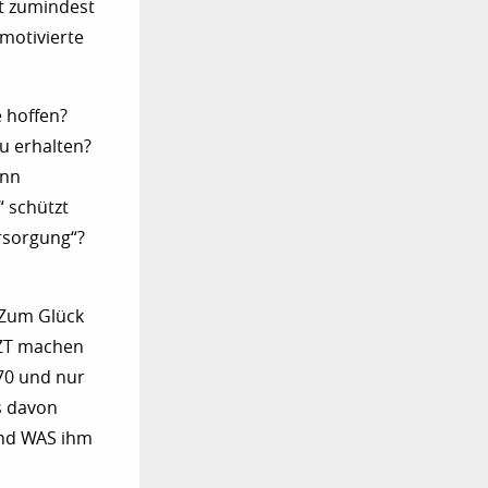
nt zumindest
 motivierte
 hoffen?
u erhalten?
ann
“ schützt
ersorgung“?
? Zum Glück
TZT machen
 70 und nur
es davon
und WAS ihm