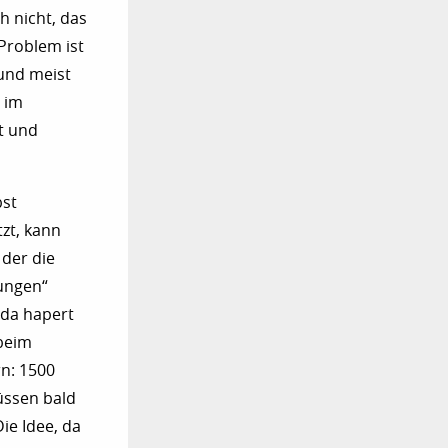
h nicht, das
 Problem ist
 und meist
 im
t und
bst
zt, kann
 der die
gungen“
 da hapert
beim
rn: 1500
müssen bald
ie Idee, da