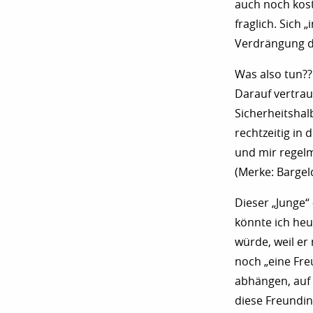
auch noch kost
fraglich. Sich 
Verdrängung de
Was also tun??
Darauf vertrau
Sicherheitshal
rechtzeitig in
und mir regelm
(Merke: Bargel
Dieser „Junge“
könnte ich he
würde, weil er
noch „eine Fre
abhängen, auf 
diese Freundi