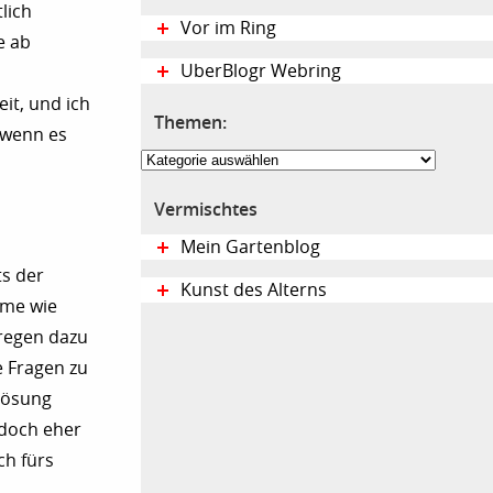
lich
Vor im Ring
e ab
UberBlogr Webring
it, und ich
Themen:
 wenn es
Themen:
Vermischtes
Mein Gartenblog
ts der
Kunst des Alterns
lme wie
 regen dazu
e Fragen zu
mlösung
 doch eher
ch fürs