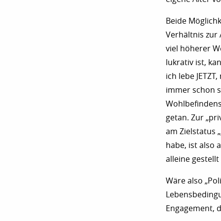
Beide Möglichk
Verhältnis zur 
viel höherer We
lukrativ ist, k
ich lebe JETZT
immer schon so
Wohlbefindens.
getan. Zur „pri
am Zielstatus 
habe, ist also
alleine gestell
Wäre also „Pol
Lebensbedingun
Engagement, do