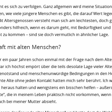
nt es sich zu verfolgen. Ganz allgemein wird meine Situation
, wie viele jüngere Menschen es gibt, die darauf Wert lege
Mit Altersgenossen versteht man sich am leichtesten, doch g
onders hilfreich, wenn es darum geht, mit Bedürftigkeit un
ht zu kommen – sind sie doch vermutlich in ähnlicher Lage.
ft mit alten Menschen?
or ein paar Jahren schon einmal mit der Frage nach dem Alte
ar ich höchst empört über die teils desolate Lage vieler Alte
genotstand und menschenunwürdige Bedingungen in den H
te Alte ohne jeden Kontakt hatten mich sehr berührt. Ich w
t heraus halten und wenigstens ein bisschen helfen – auße
Alte“, die in meinem Leben praktisch nicht vorkommen, we
uch bei meiner Mutter absieht.