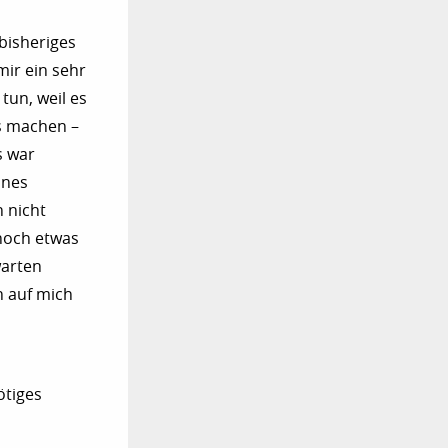
bisheriges
mir ein sehr
tun, weil es
ns machen –
s war
ines
 nicht
 noch etwas
warten
h auf mich
ötiges