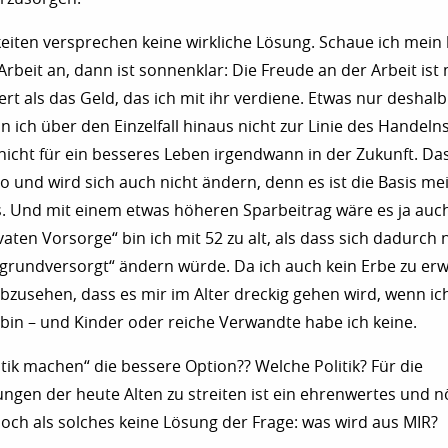
eiten versprechen keine wirkliche Lösung. Schaue ich mein 
Arbeit an, dann ist sonnenklar: Die Freude an der Arbeit ist 
rt als das Geld, das ich mit ihr verdiene. Etwas nur deshalb 
ann ich über den Einzelfall hinaus nicht zur Linie des Handel
, nicht für ein besseres Leben irgendwann in der Zukunft. Da
 und wird sich auch nicht ändern, denn es ist die Basis me
 Und mit einem etwas höheren Sparbeitrag wäre es ja auch
vaten Vorsorge“ bin ich mit 52 zu alt, als dass sich dadurch
„grundversorgt“ ändern würde. Da ich auch kein Erbe zu er
 abzusehen, dass es mir im Alter dreckig gehen wird, wenn ic
t bin – und Kinder oder reiche Verwandte habe ich keine.
itik machen“ die bessere Option?? Welche Politik? Für die
gen der heute Alten zu streiten ist ein ehrenwertes und n
ch als solches keine Lösung der Frage: was wird aus MIR?