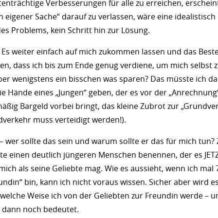
enträchtige Verbesserungen für alle zu erreichen, erschei
„in eigener Sache“ darauf zu verlassen, wäre eine idealistisch
s Problems, kein Schritt hin zur Lösung.
 Es weiter einfach auf mich zukommen lassen und das Beste
en, dass ich bis zum Ende genug verdiene, um mich selbst z
ber wenigstens ein bisschen was sparen? Das müsste ich d
 die Hände eines „Jungen“ geben, der es vor der „Anrechnung
äßig Bargeld vorbei bringt, das kleine Zubrot zur „Grundv
dverkehr muss verteidigt werden!).
 – wer sollte das sein und warum sollte er das für mich tun
ute einen deutlich jüngeren Menschen benennen, der es JE
 mich als seine Geliebte mag. Wie es aussieht, wenn ich mal
undin“ bin, kann ich nicht voraus wissen. Sicher aber wird 
welche Weise ich von der Geliebten zur Freundin werde – 
n dann noch bedeutet.