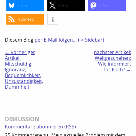
teilen
teilen
teilen
RSS-feed
Diesem Blog
per E-Mail folgen… (-> Sidebar)
← vorheriger
nächster Artikel:
Artikel:
Weltgeschehen:
Mitschuldig:
Wie informiert
Ignoranz,
Ihr Euch? →
Bequemlichkeit,
Unzuständigkeit,
Dummheit!
DISKUSSION
Kommentare abonnieren (RSS)
25 Kommentare zu „Mein aktuelles Problem mit dem