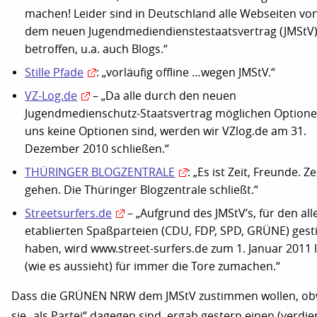
machen! Leider sind in Deutschland alle Webseiten vo
dem neuen Jugendmediendienstestaatsvertrag (JMStV
betroffen, u.a. auch Blogs.“
Stille Pfade
: „vorläufig offline …wegen JMStV.“
VZ-Log.de
– „Da alle durch den neuen
Jugendmedienschutz-Staatsvertrag möglichen Optione
uns keine Optionen sind, werden wir VZlog.de am 31.
Dezember 2010 schließen.“
THÜRINGER BLOGZENTRALE
: „Es ist Zeit, Freunde. Ze
gehen. Die Thüringer Blogzentrale schließt.“
Streetsurfers.de
– „Aufgrund des JMStV’s, für den all
etablierten Spaßparteien (CDU, FDP, SPD, GRÜNE) ges
haben, wird www.street-surfers.de zum 1. Januar 2011 
(wie es aussieht) für immer die Tore zumachen.“
Dass die GRÜNEN NRW dem JMStV zustimmen wollen, ob
sie „als Partei“ dagegen sind, ergab gestern einen (verdie