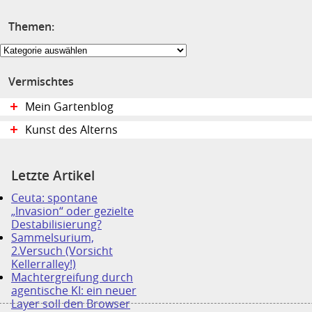
Themen:
Themen:
Vermischtes
Mein Gartenblog
Kunst des Alterns
Letzte Artikel
Ceuta: spontane
„Invasion“ oder gezielte
Destabilisierung?
Sammelsurium,
2.Versuch (Vorsicht
Kellerralley!)
Machtergreifung durch
agentische KI: ein neuer
Layer soll den Browser