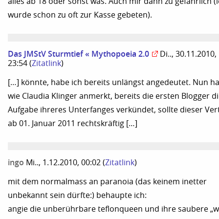
alles ab 18 oder sonst was. Auch mir dann zu gefährlich (
wurde schon zu oft zur Kasse gebeten).
Das JMStV Sturmtief « Mythopoeia 2.0
Di.., 30.11.2010,
23:54
(
Zitatlink
)
[…] könnte, habe ich bereits unlängst angedeutet. Nun h
wie Claudia Klinger anmerkt, bereits die ersten Blogger d
Aufgabe ihreres Unterfanges verkündet, sollte dieser Ver
ab 01. Januar 2011 rechtskräftig […]
ingo
Mi.., 1.12.2010, 00:02
(
Zitatlink
)
mit dem normalmass an paranoia (das keinem inetter
unbekannt sein dürfte:) behaupte ich:
angie die unberührbare teflonqueen und ihre saubere „w