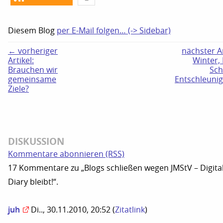
Diesem Blog
per E-Mail folgen… (-> Sidebar)
← vorheriger
nächster Ar
Artikel:
Winter, 
Brauchen wir
Sch
gemeinsame
Entschleunig
Ziele?
DISKUSSION
Kommentare abonnieren (RSS)
17 Kommentare zu „Blogs schließen wegen JMStV – Digita
Diary bleibt!“.
juh
Di.., 30.11.2010, 20:52
(
Zitatlink
)