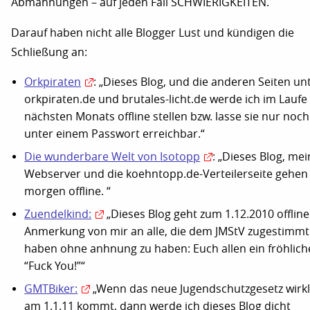
Abmahnungen – auf jeden Fall SCHWIERIGKEITEN.
Darauf haben nicht alle Blogger Lust und kündigen die
Schließung an:
Orkpiraten
: „Die­ses Blog, und die ande­ren Sei­ten un
ork​pi​ra​ten​.de und bru​ta​les​-licht​.de werde ich im Lauf
nächs­ten Monats off­line stel­len bzw. lasse sie nur noch
unter einem Pass­wort erreichbar.“
Die wunderbare Welt von Isotopp
: „Dieses Blog, mei
Webserver und die koehntopp.de-Verteilerseite gehen
morgen offline. “
Zuendelkind:
„Dieses Blog geht zum 1.12.2010 offlin
Anmerkung von mir an alle, die dem JMStV zugestimmt
haben ohne anhnung zu haben: Euch allen ein fröhlich
“Fuck You!”“
GMTBiker:
„Wenn das neue Jugendschutzgesetz wirkl
am 1.1.11 kommt, dann werde ich dieses Blog dicht