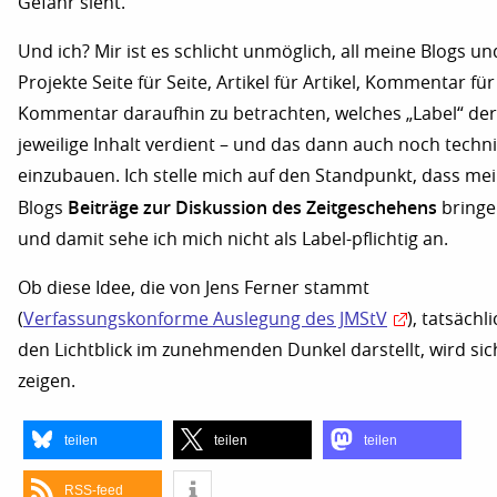
Gefahr sieht.
Und ich? Mir ist es schlicht unmöglich, all meine Blogs und
Projekte Seite für Seite, Artikel für Artikel, Kommentar für
Kommentar daraufhin zu betrachten, welches „Label“ der
jeweilige Inhalt verdient – und das dann auch noch techn
einzubauen. Ich stelle mich auf den Standpunkt, dass me
Beiträge zur Diskussion des Zeitgeschehens
Blogs
bringe
und damit sehe ich mich nicht als Label-pflichtig an.
Ob diese Idee, die von Jens Ferner stammt
(
Verfassungskonforme Auslegung des JMStV
), tatsächl
den Lichtblick im zunehmenden Dunkel darstellt, wird sic
zeigen.
teilen
teilen
teilen
RSS-feed