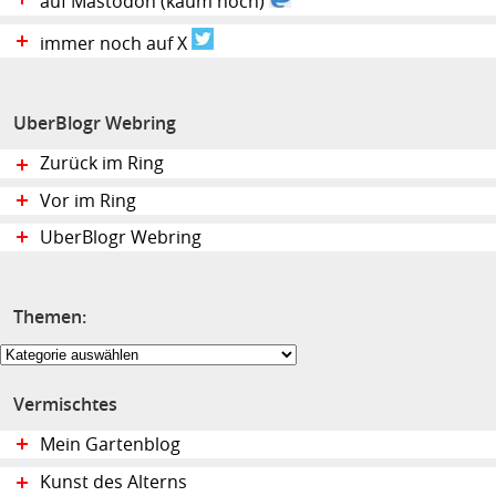
auf Mastodon (kaum noch)
immer noch auf X
UberBlogr Webring
Zurück im Ring
Vor im Ring
UberBlogr Webring
Themen:
Themen:
Vermischtes
Mein Gartenblog
Kunst des Alterns