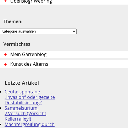
UberBlogr Webring
Themen:
Themen:
Vermischtes
Mein Gartenblog
Kunst des Alterns
Letzte Artikel
Ceuta: spontane
„Invasion“ oder gezielte
Destabilisierung?
Sammelsurium,
2.Versuch (Vorsicht
Kellerralley!)
Machtergreifung durch