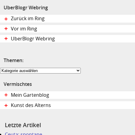
UberBlogr Webring
Zurück im Ring
Vor im Ring
UberBlogr Webring
Themen:
Themen:
Vermischtes
Mein Gartenblog
Kunst des Alterns
Letzte Artikel
Ceuta: spontane