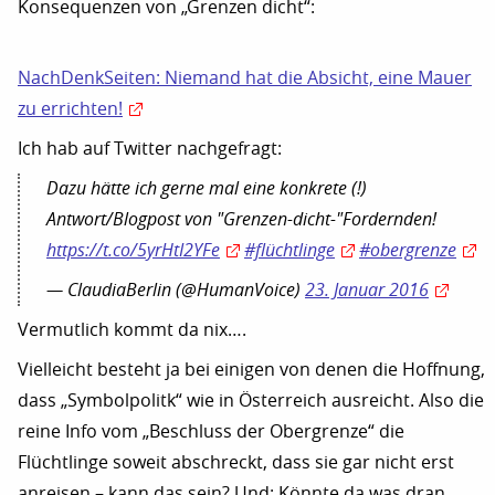
Konsequenzen von „Grenzen dicht“:
NachDenkSeiten: Niemand hat die Absicht, eine Mauer
zu errichten!
Ich hab auf Twitter nachgefragt:
Dazu hätte ich gerne mal eine konkrete (!)
Antwort/Blogpost von "Grenzen-dicht-"Fordernden!
https://t.co/5yrHtI2YFe
#flüchtlinge
#obergrenze
— ClaudiaBerlin (@HumanVoice)
23. Januar 2016
Vermutlich kommt da nix….
Vielleicht besteht ja bei einigen von denen die Hoffnung,
dass „Symbolpolitk“ wie in Österreich ausreicht. Also die
reine Info vom „Beschluss der Obergrenze“ die
Flüchtlinge soweit abschreckt, dass sie gar nicht erst
anreisen – kann das sein? Und: Könnte da was dran