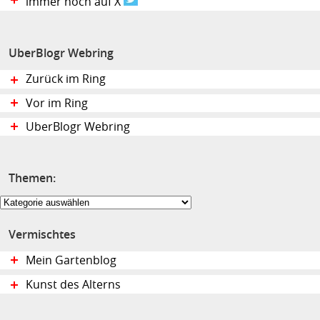
immer noch auf X
UberBlogr Webring
Zurück im Ring
Vor im Ring
UberBlogr Webring
Themen:
Themen:
Vermischtes
Mein Gartenblog
Kunst des Alterns