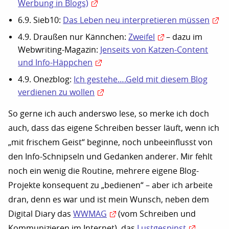
Werbung in Blogs)
6.9. Sieb10:
Das Leben neu interpretieren müssen
4.9. Draußen nur Kännchen:
Zweifel
– dazu im
Webwriting-Magazin:
Jenseits von Katzen-Content
und Info-Häppchen
4.9. Onezblog:
Ich gestehe….Geld mit diesem Blog
verdienen zu wollen
So gerne ich auch anderswo lese, so merke ich doch
auch, dass das eigene Schreiben besser läuft, wenn ich
„mit frischem Geist“ beginne, noch unbeeinflusst von
den Info-Schnipseln und Gedanken anderer. Mir fehlt
noch ein wenig die Routine, mehrere eigene Blog-
Projekte konsequent zu „bedienen“ – aber ich arbeite
dran, denn es war und ist mein Wunsch, neben dem
Digital Diary das
WWMAG
(vom Schreiben und
Kommunizieren im Internet), das
Lustgespinst
,