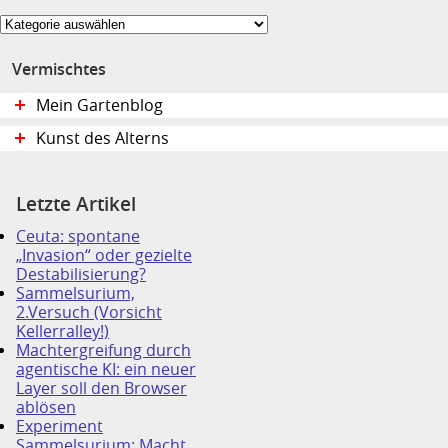
Themen:
Vermischtes
Mein Gartenblog
Kunst des Alterns
Letzte Artikel
Ceuta: spontane
„Invasion“ oder gezielte
Destabilisierung?
Sammelsurium,
2.Versuch (Vorsicht
Kellerralley!)
Machtergreifung durch
agentische KI: ein neuer
Layer soll den Browser
ablösen
Experiment
Sammelsurium: Macht