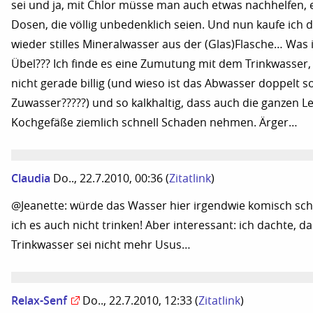
sei und ja, mit Chlor müsse man auch etwas nachhelfen, e
Dosen, die völlig unbedenklich seien. Und nun kaufe ich d
wieder stilles Mineralwasser aus der (Glas)Flasche… Was i
Übel??? Ich finde es eine Zumutung mit dem Trinkwasser, e
nicht gerade billig (und wieso ist das Abwasser doppelt s
Zuwasser?????) und so kalkhaltig, dass auch die ganzen 
Kochgefäße ziemlich schnell Schaden nehmen. Ärger…
Claudia
Do.., 22.7.2010, 00:36
(
Zitatlink
)
@Jeanette: würde das Wasser hier irgendwie komisch s
ich es auch nicht trinken! Aber interessant: ich dachte, d
Trinkwasser sei nicht mehr Usus…
Relax-Senf
Do.., 22.7.2010, 12:33
(
Zitatlink
)