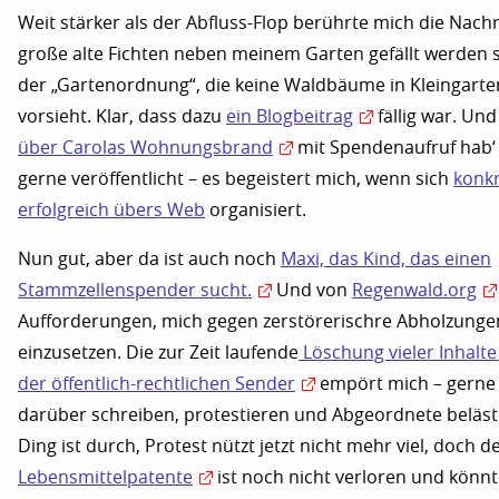
Weit stärker als der Abfluss-Flop berührte mich die Nachr
große alte Fichten neben meinem Garten gefällt werden 
der „Gartenordnung“, die keine Waldbäume in Kleingart
vorsieht. Klar, dass dazu
ein Blogbeitrag
fällig war. Und
über Carolas Wohnungsbrand
mit Spendenaufruf hab‘ 
gerne veröffentlicht – es begeistert mich, wenn sich
konkr
erfolgreich übers Web
organisiert.
Nun gut, aber da ist auch noch
Maxi, das Kind, das einen
Stammzellenspender sucht.
Und von
Regenwald.org
Aufforderungen, mich gegen zerstörerischre Abholzunge
einzusetzen. Die zur Zeit laufende
Löschung vieler Inhalte
der öffentlich-rechtlichen Sender
empört mich – gerne
darüber schreiben, protestieren und Abgeordnete belästi
Ding ist durch, Protest nützt jetzt nicht mehr viel, doch d
Lebensmittelpatente
ist noch nicht verloren und könnt