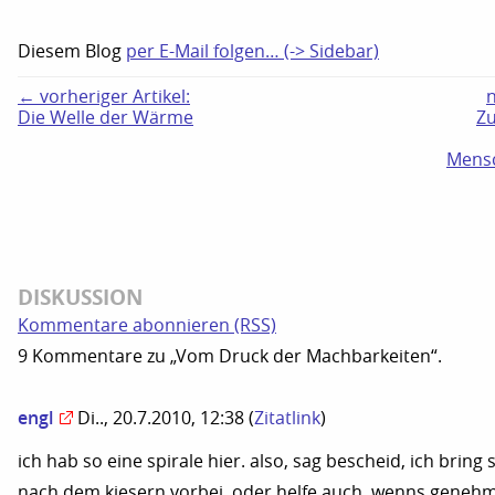
Diesem Blog
per E-Mail folgen… (-> Sidebar)
← vorheriger Artikel:
n
Die Welle der Wärme
Z
Mensc
DISKUSSION
Kommentare abonnieren (RSS)
9 Kommentare zu „Vom Druck der Machbarkeiten“.
engl
Di.., 20.7.2010, 12:38
(
Zitatlink
)
ich hab so eine spirale hier. also, sag bescheid, ich bring 
nach dem kiesern vorbei. oder helfe auch, wenns genehm 