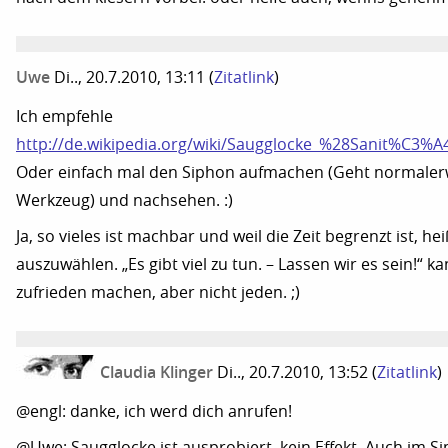
Uwe
Di.., 20.7.2010, 13:11
(
Zitatlink
)
Ich empfehle
http://de.wikipedia.org/wiki/Saugglocke_%28Sanit%C3%A
Oder einfach mal den Siphon aufmachen (Geht normaler
Werkzeug) und nachsehen. :)
Ja, so vieles ist machbar und weil die Zeit begrenzt ist, hei
auszuwählen. „Es gibt viel zu tun. – Lassen wir es sein!“ k
zufrieden machen, aber nicht jeden. ;)
Claudia Klinger
Di.., 20.7.2010, 13:52
(
Zitatlink
)
@engl: danke, ich werd dich anrufen!
@Uwe: Saugglocke ist ausprobiert, kein Effekt. Auch im S