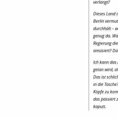
verlangt?
Dieses Land i
Berlin vermut
durchhält – wi
genug da. Was
Regierung die
amüsiert? Da
Ich kann das 
getan wird, a
Das ist schli
in die Tasche
Köpfe zu kom
das passiert 
kaputt.