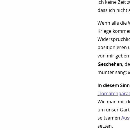
ich keine Zeit 
dass ich nich
Wenn alle die
Kriege komment
Widersprüchlic
positionieren 
von mir geben 
Geschehen
, d
munter sang:
In diesem Sin
„
Tomatenpara
Wie man mit d
um unser Garte
seltsamen
Aus
setzen.