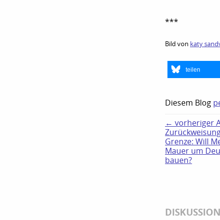
***
Bild von
katy sand
teilen
Diesem Blog
p
← vorheriger Ar
Zurückweisung
Grenze: Will M
Mauer um Deu
bauen?
DISKUSSIO