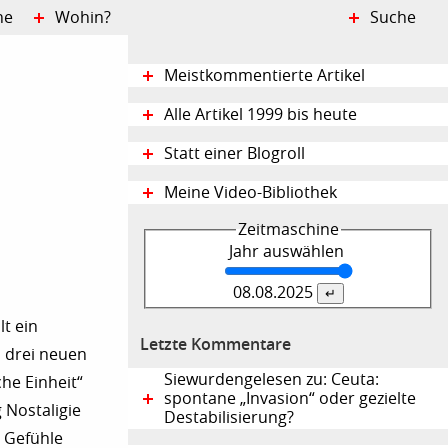
ne
Wohin?
Suche
Meistkommentierte Artikel
Alle Artikel 1999 bis heute
Statt einer Blogroll
Meine Video-Bibliothek
Zeitmaschine
Jahr auswählen
08.08.
2025
lt ein
Letzte Kommentare
n drei neuen
Siewurdengelesen zu: Ceuta:
he Einheit“
spontane „Invasion“ oder gezielte
 Nostaligie
Destabilisierung?
 Gefühle