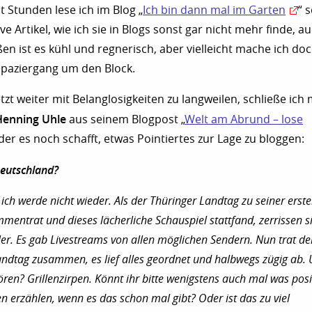
t Stunden lese ich im Blog „
Ich bin dann mal im Garten
“ 
e Artikel, wie ich sie in Blogs sonst gar nicht mehr finde, au
en ist es kühl und regnerisch, aber vielleicht mache ich do
Spaziergang um den Block.
tzt weiter mit Belanglosigkeiten zu langweilen, schließe ich
Henning Uhle
aus seinem Blogpost „
Welt am Abrund – lose
 der es noch schafft, etwas Pointiertes zur Lage zu bloggen:
Deutschland?
, ich werde nicht wieder. Als der Thüringer Landtag zu seiner erst
mentrat und dieses lächerliche Schauspiel stattfand, zerrissen s
ler. Es gab Livestreams von allen möglichen Sendern. Nun trat de
andtag zusammen, es lief alles geordnet und halbwegs zügig ab.
ren? Grillenzirpen. Könnt ihr bitte wenigstens auch mal was posi
 erzählen, wenn es das schon mal gibt? Oder ist das zu viel