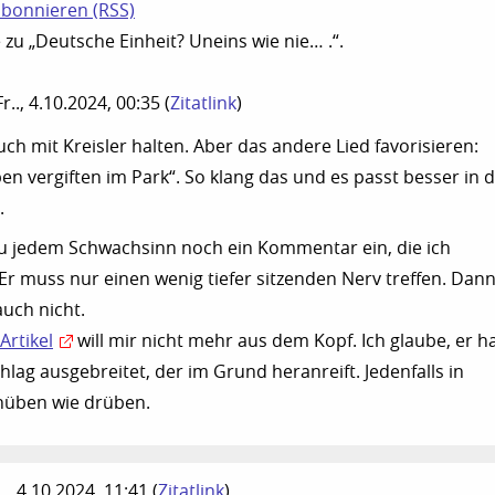
bonnieren (RSS)
u „Deutsche Einheit? Uneins wie nie… .“.
Fr.., 4.10.2024, 00:35
(
Zitatlink
)
ch mit Kreisler halten. Aber das andere Lied favorisieren:
en vergiften im Park“. So klang das und es passt besser in d
.
 zu jedem Schwachsinn noch ein Kommentar ein, die ich
Er muss nur einen wenig tiefer sitzenden Nerv treffen. Dan
uch nicht.
Artikel
will mir nicht mehr aus dem Kopf. Ich glaube, er h
hlag ausgebreitet, der im Grund heranreift. Jedenfalls in
hüben wie drüben.
.., 4.10.2024, 11:41
(
Zitatlink
)