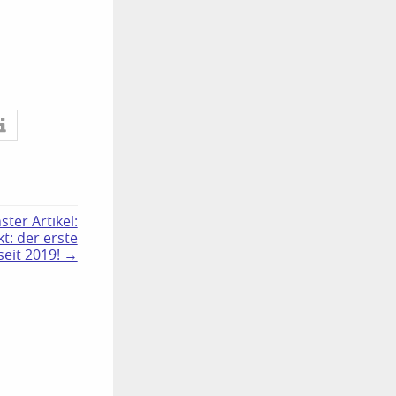
ster Artikel:
kt: der erste
seit 2019! →