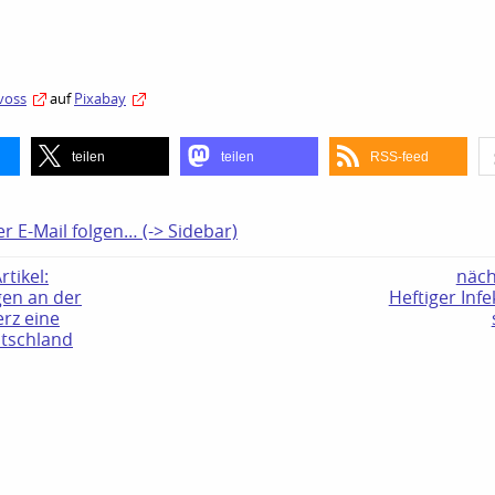
voss
auf
Pixabay
teilen
teilen
RSS-feed
er E-Mail folgen… (-> Sidebar)
tikel:
näch
en an der
Heftiger Infe
erz eine
tschland
N