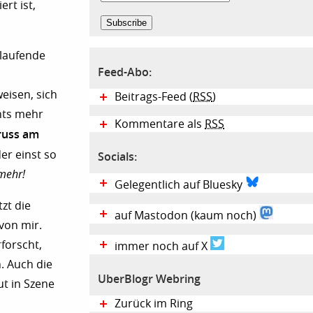
rt ist,
 laufende
Feed-Abo:
eisen, sich
Beitrags-Feed (
RSS
)
chts mehr
Kommentare als
RSS
russ am
der einst so
Socials:
 mehr!
Gelegentlich auf Bluesky
tzt die
auf Mastodon (kaum noch)
 von mir.
forscht,
immer noch auf X
. Auch die
UberBlogr Webring
ut in Szene
Zurück im Ring