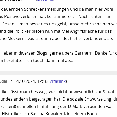
r dauernden Schreckensmeldungen und da man hier wohl
das Positive verloren hat, konsumiere ich Nachrichten nur
en Dosen. Umso besser es uns geht, umso mehr scheinen wi
d die Politiker bieten nun mal viel Angriffsfläche für das
che Meckern. Das ist dann aber doch eher verbindend als
h lieber in diversen Blogs, gerne übers Gärtnern. Danke für 
m Lesefutter! Ich tauch dann mal ab…
udia
Fr.., 4.10.2024, 12:18
(
Zitatlink
)
tikel lässt manches weg, was nicht unwesentlich zur Situati
undesländern beigetragen hat: Die soziale Entwurzelung, d
schten!) schnellen Einführung der D-Mark verbunden war.
r Historiker Ilko-Sascha Kowalczuk in seinem Buch