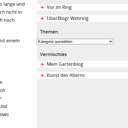
so lange und
Vor im Ring
ch nicht in
UberBlogr Webring
ch noch
Themen:
 mit einem
Themen:
Vermischtes
Mein Gartenblog
Kunst des Alterns
en
ich
r
 Und
tives