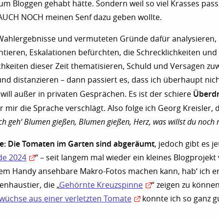
zum Bloggen gehabt hätte. Sondern weil so viel Krasses passie
t AUCH NOCH meinen Senf dazu geben wollte.
 Wahlergebnisse und vermuteten Gründe dafür analysieren,
ieren, Eskalationen befürchten, die Schrecklichkeiten und
hkeiten dieser Zeit thematisieren, Schuld und Versagen zuw
und distanzieren – dann passiert es, dass ich überhaupt ni
Überd
will außer in privaten Gesprächen. Es ist der schiere
er mir die Sprache verschlägt. Also folge ich Georg Kreisler, 
Ich geh‘ Blumen gießen, Blumen gießen, Herz, was willst du noch
ne: Die Tomaten im Garten sind abgeräumt
, jedoch gibt es je
de 2024
“ – seit langem mal wieder ein kleines Blogprojekt
em Handy ansehbare Makro-Fotos machen kann, hab‘ ich er
nhaustier, die „
Gehörnte Kreuzspinne
“ zeigen zu können
wüchse aus einer verletzten Tomate
konnte ich so ganz g