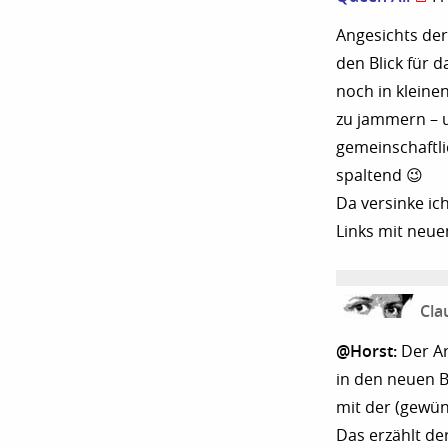
Angesichts de
den Blick für 
noch in klein
zu jammern – un
gemeinschaftli
spaltend 😉
Da versinke ic
Links mit neue
Cla
@Horst:
Der Ar
in den neuen B
mit der (gewün
Das erzählt de