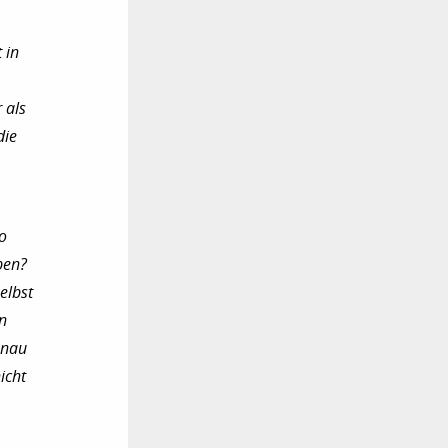
 in
 als
die
o
ben?
elbst
en
enau
icht