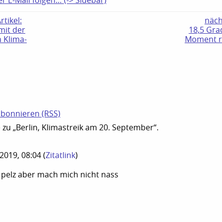
er E-Mail folgen… (-> Sidebar)
tikel:
näch
it der
18,5 Gra
 Klima-
Moment r
N
bonnieren (RSS)
u „Berlin, Klimastreik am 20. September“.
9.2019, 08:04
(
Zitatlink
)
pelz aber mach mich nicht nass