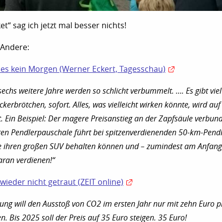
t“ sag ich jetzt mal besser nichts!
 Andere:
be es kein Morgen (Werner Eckert, Tagesschau)
echs weitere Jahre werden so schlicht verbummelt. …. Es gibt viel
ckerbrötchen, sofort. Alles, was vielleicht wirken könnte, wird auf
t. Ein Beispiel: Der magere Preisanstieg an der Zapfsäule verbun
ren Pendlerpauschale führt bei spitzenverdienenden 50-km-Pend
ie ihren großen SUV behalten können und – zumindest am Anfang
aran verdienen!“
wieder nicht getraut (ZEIT online)
ung will den Ausstoß von CO2 im ersten Jahr nur mit zehn Euro p
n. Bis 2025 soll der Preis auf 35 Euro steigen. 35 Euro!