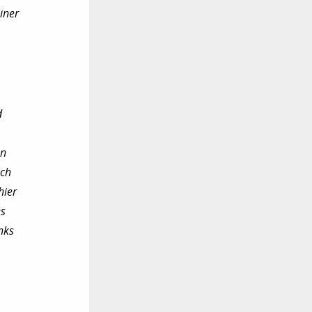
iner
d
en
och
hier
es
nks