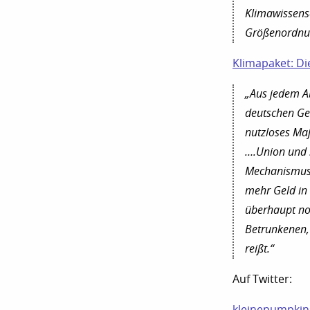
Klimawissensc
Größenordnun
Klimapaket: Di
„Aus jedem A
deutschen Ge
nutzloses M
….Union und 
Mechanismus 
mehr Geld in
überhaupt no
Betrunkenen, 
reißt.“
Auf Twitter:
kleinepumpkin