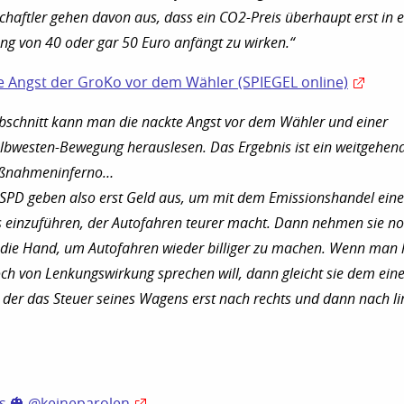
haftler gehen davon aus, dass ein CO2-Preis überhaupt erst in e
g von 40 oder gar 50 Euro anfängt zu wirken.“
e Angst der GroKo vor dem Wähler (SPIEGEL online)
bschnitt kann man die nackte Angst vor dem Wähler und einer
lbwesten-Bewegung herauslesen. Das Ergebnis ist ein weitgehen
aßnahmeninferno…
SPD geben also erst Geld aus, um mit dem Emissionshandel ein
einzuführen, der Autofahren teurer macht. Dann nehmen sie n
 die Hand, um Autofahren wieder billiger zu machen. Wenn man 
ch von Lenkungswirkung sprechen will, dann gleicht sie dem ein
der das Steuer seines Wagens erst nach rechts und dann nach li
s 🎃 @keineparolen