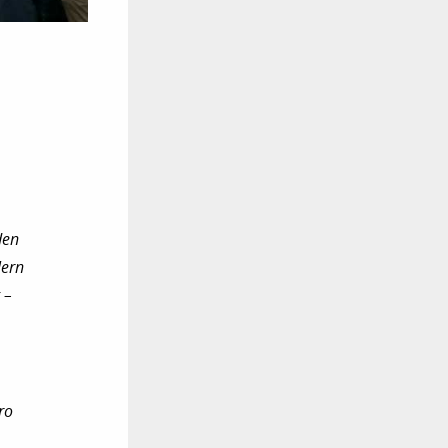
den
lern
 –
ro