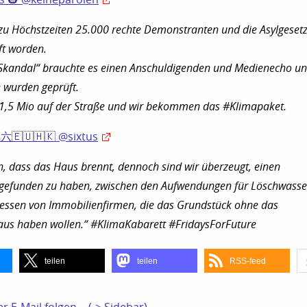
zu Höchstzeiten 25.000 rechte Demonstranten und die Asylgesetz
ft worden.
kandal“ brauchte es einen Anschuldigenden und Medienecho u
 wurden geprüft.
1,5 Mio auf der Straße und wir bekommen das #Klimapaket.
馬六🇪🇺🇭🇰 @sixtus
en, dass das Haus brennt, dennoch sind wir überzeugt, einen
efunden zu haben, zwischen den Aufwendungen für Löschwasse
ressen von Immobilienfirmen, die das Grundstück ohne das
us haben wollen.“ #KlimaKabarett #FridaysForFuture
teilen
teilen
RSS-feed