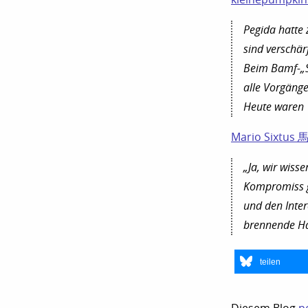
Pegida hatte 
sind verschär
Beim Bamf-„S
alle Vorgänge
Heute waren 
Mario Sixtus 
„Ja, wir wiss
Kompromiss g
und den Inte
brennende Ha
teilen