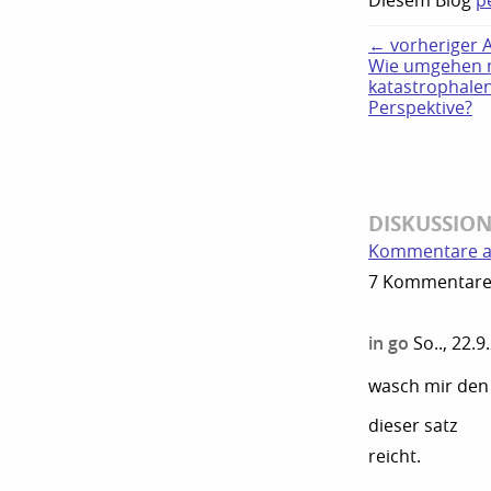
Diesem Blog
p
← vorheriger Ar
Wie umgehen m
katastrophalen
Perspektive?
DISKUSSIO
Kommentare a
7 Kommentare z
in go
So.., 22.
wasch mir den 
dieser satz
reicht.