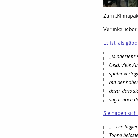
Zum „Klimapake
Verlinke lieber
Es ist, als gä
„Mindestens s
Geld, viele Zu
später vertag
mit der höhe
dazu, dass s
sogar noch d
Sie haben sich 
„….Die Regier
Tonne belaste