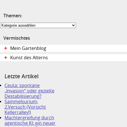
Themen:
Themen:
Vermischtes
Mein Gartenblog
Kunst des Alterns
Letzte Artikel
Ceuta: spontane
„Invasion“ oder gezielte
Destabilisierung?
Sammelsurium,
2.Versuch (Vorsicht
Kellerralley!)
Machtergreifung durch
agentische KI: ein neuer