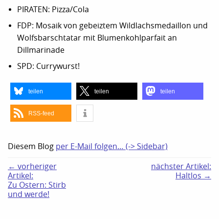
PIRATEN: Pizza/Cola
FDP: Mosaik von gebeiztem Wildlachsmedaillon und
Wolfsbarschtatar mit Blumenkohlparfait an
Dillmarinade
SPD: Currywurst!
teilen
teilen
teilen
RSS-feed
Diesem Blog
per E-Mail folgen… (-> Sidebar)
← vorheriger
nächster Artikel:
Artikel:
Haltlos →
Zu Ostern: Stirb
und werde!