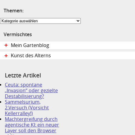
Themen:
Themen:
Vermischtes
Mein Gartenblog
Kunst des Alterns
Letzte Artikel
Ceuta: spontane
„Invasion“ oder gezielte
Destabilisierung?
Sammelsurium,
2.Versuch (Vorsicht
Kellerralley!)
Machtergreifung durch
agentische KI: ein neuer
Layer soll den Browser