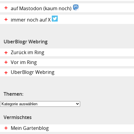
auf Mastodon (kaum noch)
immer noch auf X
UberBlogr Webring
Zurück im Ring
Vor im Ring
UberBlogr Webring
Themen:
Themen:
Vermischtes
Mein Gartenblog