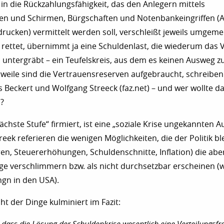
in die Rückzahlungsfähigkeit, das den Anlegern mittels
en und Schirmen, Bürgschaften und Notenbankeingriffen (
drucken) vermittelt werden soll, verschleißt jeweils umgemei
rettet, übernimmt ja eine Schuldenlast, die wiederum das 
 untergräbt – ein Teufelskreis, aus dem es keinen Ausweg z
erweile sind die Vertrauensreserven aufgebraucht, schreiben
s Beckert und Wolfgang Streeck (faz.net) – und wer wollte d
?
ächste Stufe“ firmiert, ist eine „soziale Krise ungekannten 
eek referieren die wenigen Möglichkeiten, die der Politik bl
en, Steuererhöhungen, Schuldenschnitte, Inflation) die ab
ge verschlimmern bzw. als nicht durchsetzbar erscheinen (
gn in den USA).
ht der Dinge kulminiert im Fazit: