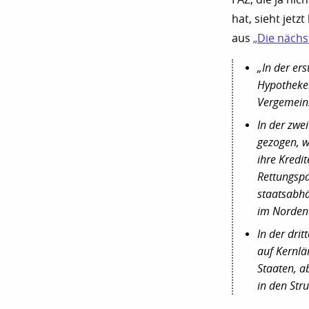
hat, sieht jetz
aus
„Die nächs
„In der er
Hypotheken
Vergemeins
In der zwe
gezogen, w
ihre Kredi
Rettungspa
staatsabh
im Norden 
In der dri
auf Kernlä
Staaten, a
in den Stru