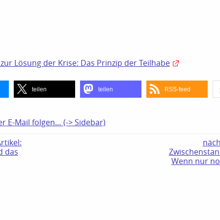
zur Lösung der Krise: Das Prinzip der Teilhabe
teilen
teilen
RSS-feed
er E-Mail folgen… (-> Sidebar)
tikel:
näch
d das
Zwischensta
Wenn nur no