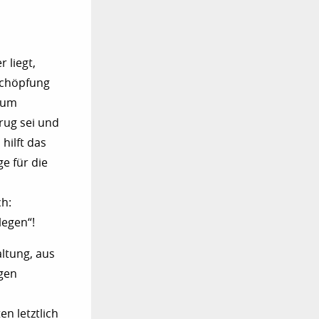
 liegt,
schöpfung
zum
rug sei und
hilft das
e für die
ch:
legen“!
ltung, aus
gen
en letztlich