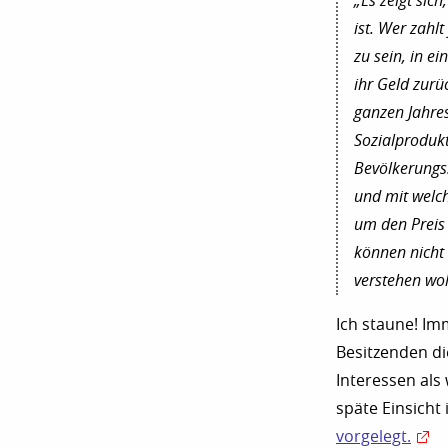
„Es zeigt sic
ist. Wer zahl
zu sein, in e
ihr Geld zurü
ganzen Jahre
Sozialproduk
Bevölkerungss
und mit welc
um den Preis 
können nicht 
verstehen wol
Ich staune! Im
Besitzenden di
Interessen als
späte Einsicht 
vorgelegt.