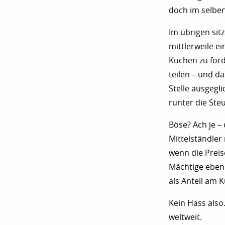
doch im selben
Im übrigen sit
mittlerweile e
Kuchen zu ford
teilen – und d
Stelle ausgegl
runter die Ste
Böse? Ach je – 
Mittelständler 
wenn die Preis
Mächtige eben 
als Anteil am 
Kein Hass also
weltweit.