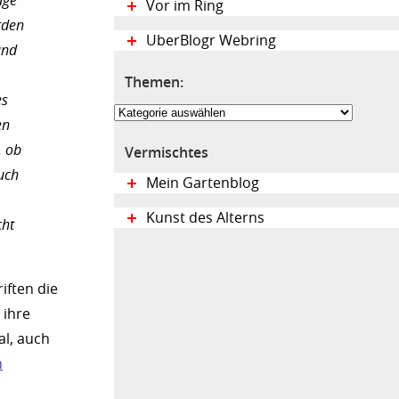
age
Vor im Ring
rden
UberBlogr Webring
und
Themen:
es
Themen:
en
, ob
Vermischtes
uch
Mein Gartenblog
Kunst des Alterns
cht
iften die
 ihre
al, auch
h