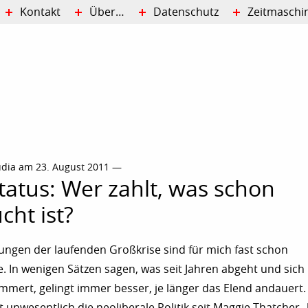
Kontakt
Über…
Datenschutz
Zeitmaschi
udia am 23. August 2011 —
tatus: Wer zahlt, was schon
cht ist?
ngen der laufenden Großkrise sind für mich fast schon
 In wenigen Sätzen sagen, was seit Jahren abgeht und sic
immert, gelingt immer besser, je länger das Elend andauert.
ht unwesentlich die neoliberale Politik seit Maggie Thatcher „