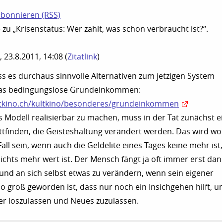
N
bonnieren (RSS)
u „Krisenstatus: Wer zahlt, was schon verbraucht ist?“.
., 23.8.2011, 14:08
(
Zitatlink
)
ass es durchaus sinnvolle Alternativen zum jetzigen System
. das bedingungslose Grundeinkommen:
ltkino.ch/kultkino/besonderes/grundeinkommen
 Modell realisierbar zu machen, muss in der Tat zunächst e
finden, die Geisteshaltung verändert werden. Das wird wo
all sein, wenn auch die Geldelite eines Tages keine mehr ist
nichts mehr wert ist. Der Mensch fängt ja oft immer erst da
und an sich selbst etwas zu verändern, wenn sein eigener
o groß geworden ist, dass nur noch ein Insichgehen hilft, 
er loszulassen und Neues zuzulassen.