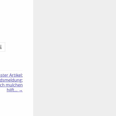
ster Artikel:
ndsmeldung:
ch mulchen
hilft… →