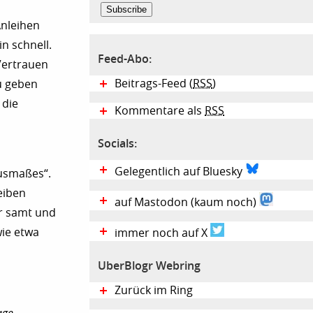
Anleihen
n schnell.
Feed-Abo:
Vertrauen
Beitrags-Feed (
RSS
)
u geben
 die
Kommentare als
RSS
a
Socials:
Gelegentlich auf Bluesky
Ausmaßes“.
eiben
auf Mastodon (kaum noch)
er samt und
wie etwa
immer noch auf X
UberBlogr Webring
Zurück im Ring