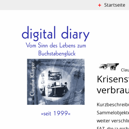
Startseite
Cla
Krisens
verbrau
Kurzbeschreibu
Sammelobjekte.
weiter verschl
FAZ, die ja nic