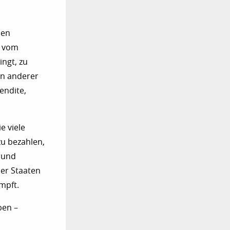
ben
l vom
ngt, zu
an anderer
endite,
e viele
zu bezahlen,
e und
der Staaten
mpft.
ben –