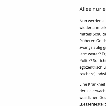
Alles nur 
Nun werden all
wieder anmerke
mittels Schul
früheren Gold
zwangsläufig g
jetzt weiter? 
Politik? So ric
egozentrisch u
reichere) Indi
Eine Krankheit
der sie erwäch
westlichen Ges
„Bessergestellt