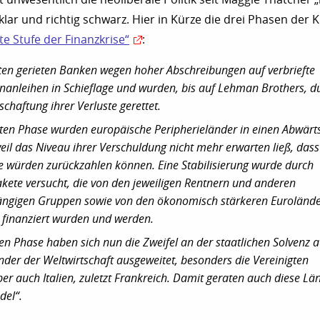
t klar und richtig schwarz. Hier in Kürze die drei Phasen der Kr
te Stufe der Finanzkrise“
:
sten gerieten Banken wegen hoher Abschreibungen auf verbriefte
anleihen in Schieflage und wurden, bis auf Lehman Brothers, d
chaftung ihrer Verluste gerettet.
iten Phase wurden europäische Peripherieländer in einen Abwärt
eil das Niveau ihrer Verschuldung nicht mehr erwarten ließ, dass
te würden zurückzahlen können. Eine Stabilisierung wurde durch
kete versucht, die von den jeweiligen Rentnern und anderen
ängigen Gruppen sowie von den ökonomisch stärkeren Euroländ
finanziert wurden und werden.
tten Phase haben sich nun die Zweifel an der staatlichen Solvenz 
nder der Weltwirtschaft ausgeweitet, besonders die Vereinigten
ber auch Italien, zuletzt Frankreich. Damit geraten auch diese Lä
del“.