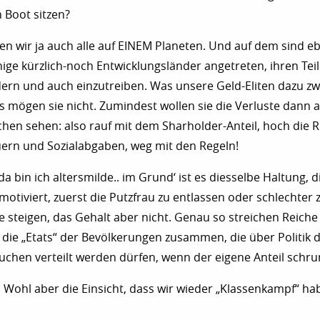
 Boot sitzen?
zen wir ja auch alle auf EINEM Planeten. Und auf dem sind e
inige kürzlich-noch Entwicklungsländer angetreten, ihren Tei
ern und auch einzutreiben. Was unsere Geld-Eliten dazu zwi
as mögen sie nicht. Zumindest wollen sie die Verluste dann 
ichen sehen: also rauf mit dem Sharholder-Anteil, hoch die R
uern und Sozialabgaben, weg mit den Regeln!
da bin ich altersmilde.. im Grund‘ ist es diesselbe Haltung, di
motiviert, zuerst die Putzfrau zu entlassen oder schlechter 
e steigen, das Gehalt aber nicht. Genau so streichen Reich
die „Etats“ der Bevölkerungen zusammen, die über Politik 
Kuchen verteilt werden dürfen, wenn der eigene Anteil schru
. Wohl aber die Einsicht, dass wir wieder „Klassenkampf“ ha