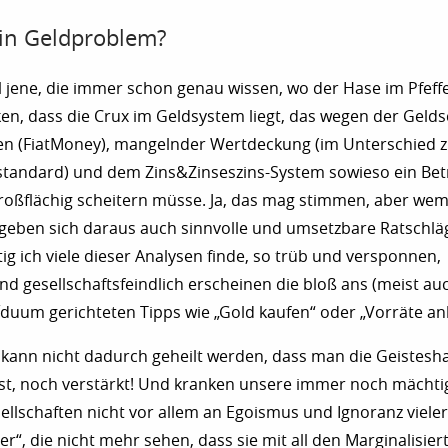
ein Geldproblem?
 jene, die immer schon genau wissen, wo der Hase im Pfeffer
n, dass die Crux im Geldsystem liegt, das wegen der Geld
den (FiatMoney), mangelnder Wertdeckung (im Unterschied 
standard) und dem Zins&Zinseszins-System sowieso ein Bet
roßflächig scheitern müsse. Ja, das mag stimmen, aber wem 
Ergeben sich daraus auch sinnvolle und umsetzbare Ratschläg
htig ich viele dieser Analysen finde, so trüb und versponnen,
nd gesellschaftsfeindlich erscheinen die bloß ans (meist au
víduum gerichteten Tipps wie „Gold kaufen“ oder „Vorräte an
 kann nicht dadurch geheilt werden, dass man die Geistesha
st, noch verstärkt! Und kranken unsere immer noch mächti
ellschaften nicht vor allem an Egoismus und Ignoranz vieler
er“, die nicht mehr sehen, dass sie mit all den Marginalisiert