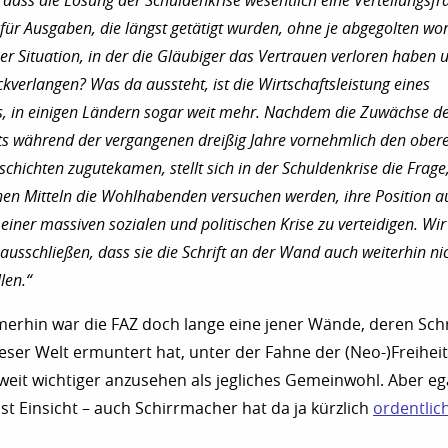
h, dass die Lösung der Schuldenkrise wesentlich eine Verteilungsfr
t für Ausgaben, die längst getätigt wurden, ohne je abgegolten wo
iner Situation, in der die Gläubiger das Vertrauen verloren haben 
ckverlangen? Was da aussteht, ist die Wirtschaftsleistung eines
s, in einigen Ländern sogar weit mehr. Nachdem die Zuwächse d
ts während der vergangenen dreißig Jahre vornehmlich den ober
chichten zugutekamen, stellt sich in der Schuldenkrise die Frage
hen Mitteln die Wohlhabenden versuchen werden, ihre Position a
einer massiven sozialen und politischen Krise zu verteidigen. Wir
ausschließen, dass sie die Schrift an der Wand auch weiterhin ni
len.“
merhin war die FAZ doch lange eine jener Wände, deren Schr
eser Welt ermuntert hat, unter der Fahne der (Neo-)Freiheit
 weit wichtiger anzusehen als jegliches Gemeinwohl. Aber eg
ist Einsicht – auch Schirrmacher hat da ja kürzlich
ordentlic