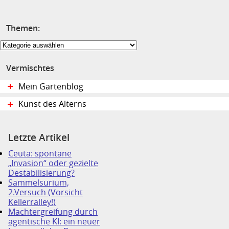
Themen:
Themen:
Vermischtes
Mein Gartenblog
Kunst des Alterns
Letzte Artikel
Ceuta: spontane
„Invasion“ oder gezielte
Destabilisierung?
Sammelsurium,
2.Versuch (Vorsicht
Kellerralley!)
Machtergreifung durch
agentische KI: ein neuer