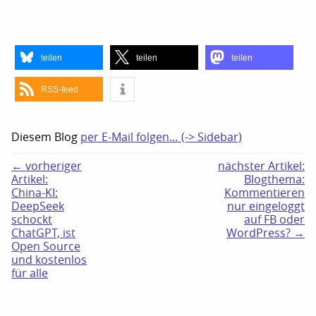
teilen
teilen
teilen
RSS-feed
Diesem Blog
per E-Mail folgen… (-> Sidebar)
← vorheriger
nächster Artikel:
Artikel:
Blogthema:
China-KI:
Kommentieren
DeepSeek
nur eingeloggt
schockt
auf FB oder
ChatGPT, ist
WordPress? →
Open Source
und kostenlos
für alle