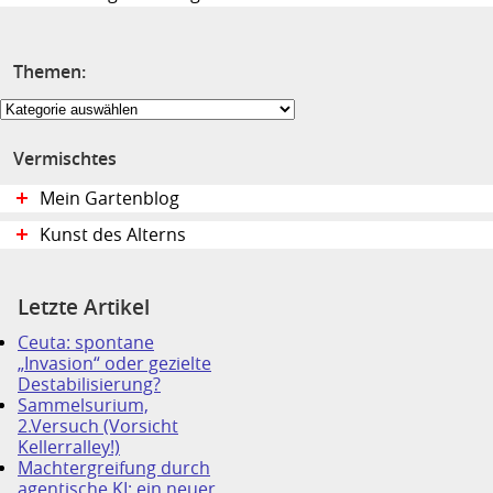
Themen:
Themen:
Vermischtes
Mein Gartenblog
Kunst des Alterns
Letzte Artikel
Ceuta: spontane
„Invasion“ oder gezielte
Destabilisierung?
Sammelsurium,
2.Versuch (Vorsicht
Kellerralley!)
Machtergreifung durch
agentische KI: ein neuer