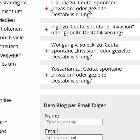
e ständig so
Claudia zu: Ceuta: spontane
„Invasion“ oder gezielte
h nicht um
Destabilisierung?
Medien
ingo zu: Ceuta: spontane „Invasion“
scholtenen
oder gezielte Destabilisierung?
noch viele
Wolfgang v. Sulecki zu: Ceuta:
erneuern
spontane „Invasion“ oder gezielte
, wogegen
Destabilisierung?
n es um
Yossarian zu: Ceuta: spontane
„Invasion“ oder gezielte
Destabilisierung?
nline
Dem Blog per Email folgen:
Name
te.”
Email
das