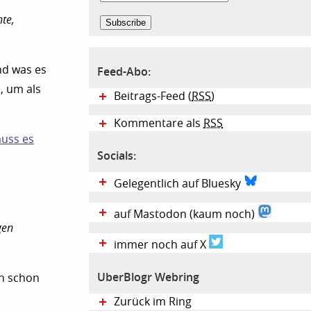
te,
nd was es
Feed-Abo:
, um als
Beitrags-Feed (
RSS
)
Kommentare als
RSS
muss es
Socials:
Gelegentlich auf Bluesky
auf Mastodon (kaum noch)
gen
immer noch auf X
UberBlogr Webring
ch schon
Zurück im Ring