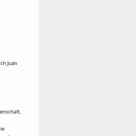
rch Juan
enschaft,
Die