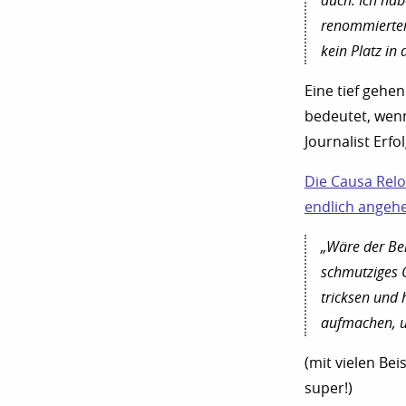
auch. Ich hab
renommierter 
kein Platz in 
Eine tief gehe
bedeutet, wenn
Journalist Erfo
Die Causa Relo
endlich angeh
„Wäre der Ber
schmutziges G
tricksen und 
aufmachen, u
(mit vielen Bei
super!)