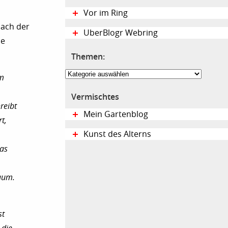
Vor im Ring
nach der
UberBlogr Webring
he
Themen:
Themen:
um
Vermischtes
reibt
Mein Gartenblog
t,
Kunst des Alterns
Was
kaum.
st