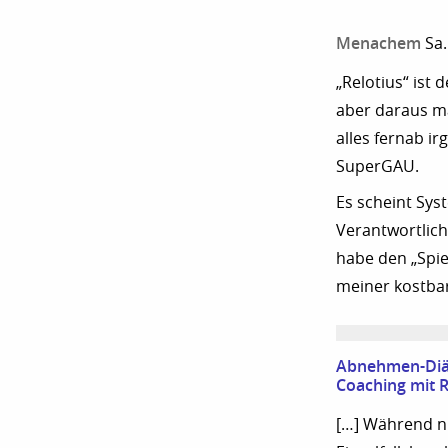
Menachem
Sa.
„Relotius“ ist
aber daraus ma
alles fernab ir
SuperGAU.
Es scheint Sys
Verantwortlich
habe den „Spie
meiner kostba
Abnehmen-Diät
Coaching mit R
[…] Während nu