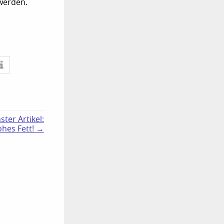
werden.
ster Artikel:
ohes Fett! →