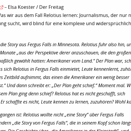
– Elsa Koester / Der Freitag
as wir aus dem Fall Relotius lernen: Journalismus, der nur 
ng sucht, wird blind für eine komplexe und widersprüchlic
ie Story aus Fergus Falls in Minnesota. Relotius fuhr also hin, 
 Monate „aus der Perspektive derer anzuschauen, die den großen
ßlich gewählt hatten: Amerikaner vom Land.“ Der Plan war, sch
s sich Relotius in Fergus Falls einmietet, Leute kennenlernt, zuhör
es Zeitbild aufnimmt, das einen die Amerikaner ein wenig besser
st.“ Und dann schreibt er: „Der Plan geht schief.“ Moment mal. 
em Plan ging denn schief? Relotius hat es nicht geschafft, sich
Er schaffte es nicht, Leute kennen zu lernen, zuzuhören? Wohl 
gangen ist: Relotius wollte nicht „eine Story“ über Fergus Falls
ndern „die Story von Fergus Falls“, die in seinem Kopf schon läng