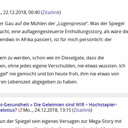
., 22.12.2018, 00:40
(
Zitatlink
)
 der Gau auf die Mühlen der „Lügenpresse“. Was der Spiegel
cht, eine auflagengesteuerte Enthüllungsstory, als wäre di
gendwo in Afrika passiert, ist für mich persönlich: der
tem zu werden, schon wie im Dieselgate, dass die
en, ohne jedes eigene Verschulden, nie etwas wussten. Ich
gel“ nie gemocht und bin heute froh, ihm nie etwas von
ren Lebenszeit abgegeben zu haben.
-Gesundheit » Die Geleimten sind WIR – Hochstapler-
elotius?
Mo.., 24.12.2018, 13:15
(
Zitatlink
)
n der Spiegel sein eigenes Versagen zur Mega-Story mit