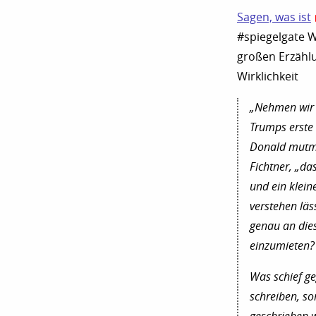
Sagen, was ist
#spiegelgate W
großen Erzählu
Wirklichkeit
„Nehmen wir d
Trumps erste
Donald mutma
Fichtner, „das
und ein klein
verstehen läs
genau an dies
einzumieten? 
Was schief ge
schreiben, so