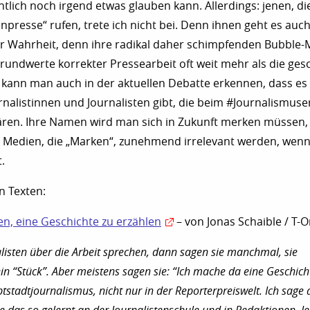
lich noch irgend etwas glauben kann. Allerdings: jenen, di
enpresse“ rufen, trete ich nicht bei. Denn ihnen geht es auc
r Wahrheit, denn ihre radikal daher schimpfenden Bubble-
Grundwerte korrekter Pressearbeit oft weit mehr als die ge
ann man auch in der aktuellen Debatte erkennen, dass es 
rnalistinnen und Journalisten gibt, die beim #Journalismus
ären. Ihre Namen wird man sich in Zukunft merken müssen
 Medien, die „Marken“, zunehmend irrelevant werden, wen
.
n Texten:
, eine Geschichte zu erzählen
– von Jonas Schaible / T-O
isten über die Arbeit sprechen, dann sagen sie manchmal, sie
n “Stück”. Aber meistens sagen sie: “Ich mache da eine Geschich
stadtjournalismus, nicht nur in der Reporterpreiswelt. Ich sage 