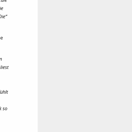
„die
ie
Die“
ne
m
liest
ühlt
k so