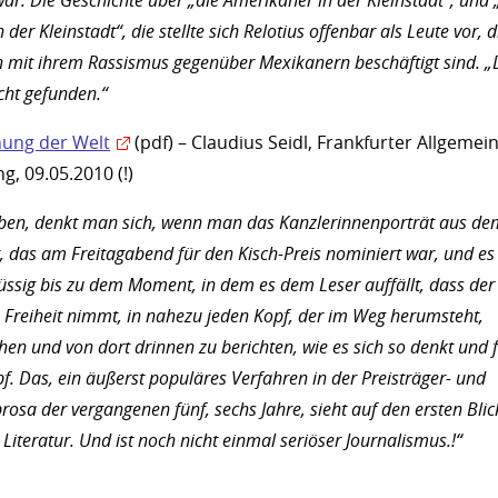
ar. Die Geschichte über „die Amerikaner in der Kleinstadt“, und 
der Kleinstadt“, die stellte sich Relotius offenbar als Leute vor, d
h mit ihrem Rassismus gegenüber Mexikanern beschäftigt sind. „
icht gefunden.“
hung der Welt
(pdf) – Claudius Seidl, Frankfurter Allgemei
g, 09.05.2010 (!)
ieben, denkt man sich, wenn man das Kanzlerinnenporträt aus de
st, das am Freitagabend für den Kisch-Preis nominiert war, und es 
flüssig bis zu dem Moment, in dem es dem Leser auffällt, dass der
e Freiheit nimmt, in nahezu jeden Kopf, der im Weg herumsteht,
hen und von dort drinnen zu berichten, wie es sich so denkt und f
f. Das, ein äußerst populäres Verfahren in der Preisträger- und
osa der vergangenen fünf, sechs Jahre, sieht auf den ersten Blic
 Literatur. Und ist noch nicht einmal seriöser Journalismus.!“