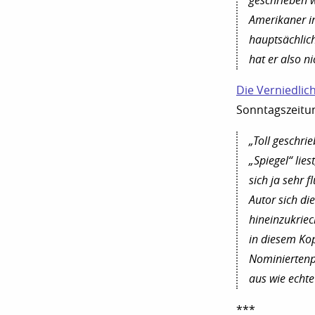
geschrieben w
Amerikaner in 
hauptsächlic
hat er also n
Die Verniedlic
Sonntagszeitun
„Toll geschr
„Spiegel“ lie
sich ja sehr 
Autor sich di
hineinzukriec
in diesem Kop
Nominiertenpr
aus wie echte
***