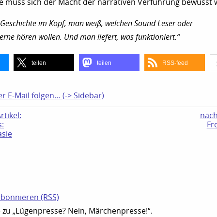
 muss sich der Macht der narrativen Verführung bewusst 
 Geschichte im Kopf, man weiß, welchen Sound Leser oder
erne hören wollen. Und man liefert, was funktioniert.“
teilen
teilen
RSS-feed
er E-Mail folgen… (-> Sidebar)
tikel:
näch
:
Fr
asie
N
bonnieren (RSS)
zu „Lügenpresse? Nein, Märchenpresse!“.