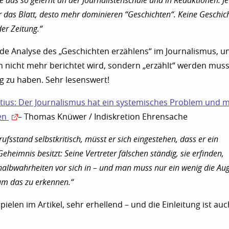
e das so gelernt an der Journalistenschule und in Redaktionen. Je
das Blatt, desto mehr dominieren “Geschichten“. Keine Geschich
der Zeitung.“
nde Analyse des „Geschichten erzählens“ im Journalismus, u
 nicht mehr berichtet wird, sondern „erzählt“ werden muss
lg zu haben. Sehr lesenswert!
tius: Der Journalismus hat ein systemisches Problem und 
en
– Thomas Knüwer / Indiskretion Ehrensache
ufsstand selbstkritisch, müsst er sich eingestehen, dass er ein
eheimnis besitzt: Seine Vertreter fälschen ständig, sie erfinden,
halbwahrheiten vor sich in – und man muss nur ein wenig die Au
m das zu erkennen.“
spielen im Artikel, sehr erhellend – und die Einleitung ist au