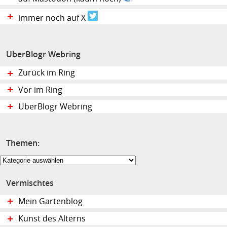
immer noch auf X
UberBlogr Webring
Zurück im Ring
Vor im Ring
UberBlogr Webring
Themen:
Themen:
Vermischtes
Mein Gartenblog
Kunst des Alterns