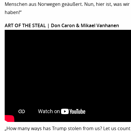
Menschen aus Norwegen geäußert. Nun, hier ist, was wir
haben!“
ART OF THE STEAL | Don Caron & Mikael Vanhanen
„How many ways has Trump stolen from us? Let us count 