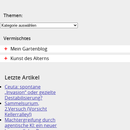
Themen:
Themen:
Vermischtes
Mein Gartenblog
Kunst des Alterns
Letzte Artikel
Ceuta: spontane
„Invasion“ oder gezielte
Destabilisierung?
Sammelsurium,
2.Versuch (Vorsicht
Kellerralley!)
Machtergreifung durch
agentische KI: ein neuer