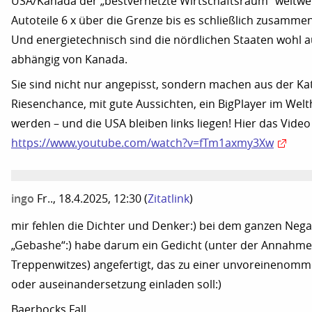
USA/Kanada der „bestvernetzte Wirtschaftsraum“ weltwe
Autoteile 6 x über die Grenze bis es schließlich zusamme
Und energietechnisch sind die nördlichen Staaten wohl a
abhängig von Kanada.
Sie sind nicht nur angepisst, sondern machen aus der Ka
Riesenchance, mit gute Aussichten, ein BigPlayer im Welt
werden – und die USA bleiben links liegen! Hier das Video
https://www.youtube.com/watch?v=fTm1axmy3Xw
ingo
Fr.., 18.4.2025, 12:30
(
Zitatlink
)
mir fehlen die Dichter und Denker:) bei dem ganzen Negat
„Gebashe“:) habe darum ein Gedicht (unter der Annahme
Treppenwitzes) angefertigt, das zu einer unvoreinenom
oder auseinandersetzung einladen soll:)
Baerbocks Fall