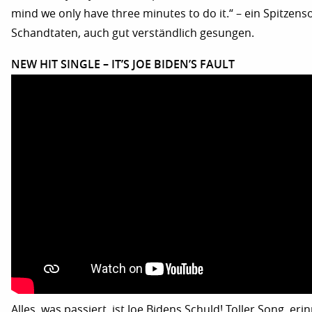
mind we only have three minutes to do it.“ – ein Spitze
Schandtaten, auch gut verständlich gesungen.
NEW HIT SINGLE – IT’S JOE BIDEN’S FAULT
Alles, was passiert, ist Joe Bidens Schuld! Toller Song, erin