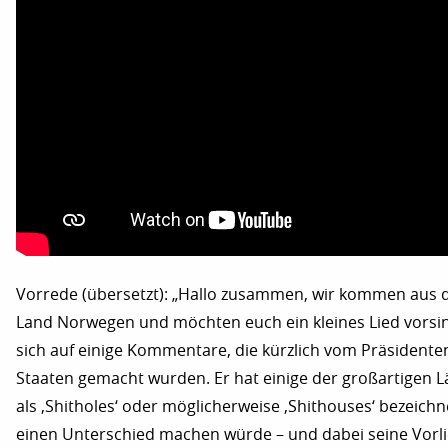
Vorrede (übersetzt): „Hallo zusammen, wir kommen aus 
Land Norwegen und möchten euch ein kleines Lied vorsin
sich auf einige Kommentare, die kürzlich vom Präsidente
Staaten gemacht wurden. Er hat einige der großartigen L
als ‚Shitholes‘ oder möglicherweise ‚Shithouses‘ bezeichn
einen Unterschied machen würde – und dabei seine Vorli