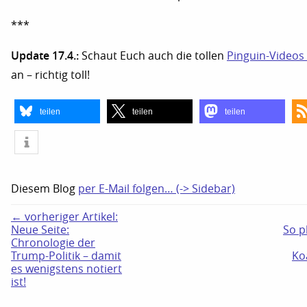
***
Update 17.4.:
Schaut Euch auch die tollen
Pinguin-Videos 
an – richtig toll!
teilen
teilen
teilen
Diesem Blog
per E-Mail folgen… (-> Sidebar)
← vorheriger Artikel:
Neue Seite:
So p
Chronologie der
Trump-Politik – damit
Ko
es wenigstens notiert
ist!