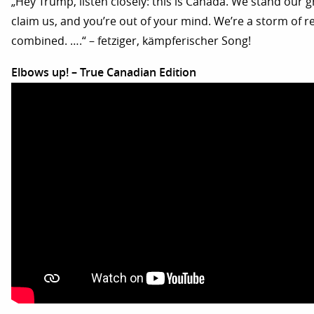
„Hey Trump, listen closely: this is Canada. We stand our g
claim us, and you’re out of your mind. We’re a storm of r
combined. ….“ – fetziger, kämpferischer Song!
Elbows up! – True Canadian Edition