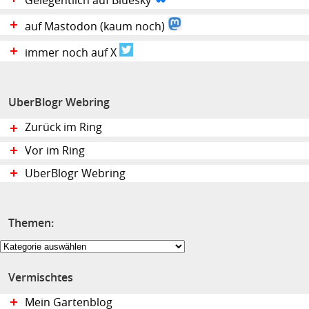
Gelegentlich auf Bluesky
auf Mastodon (kaum noch)
immer noch auf X
UberBlogr Webring
Zurück im Ring
Vor im Ring
UberBlogr Webring
Themen:
Themen:
Vermischtes
Mein Gartenblog