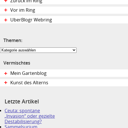
Zurück im Ring
Vor im Ring
UberBlogr Webring
Themen:
Themen:
Vermischtes
Mein Gartenblog
Kunst des Alterns
Letzte Artikel
Ceuta: spontane
„Invasion“ oder gezielte
Destabilisierung?
Sammelsurium,