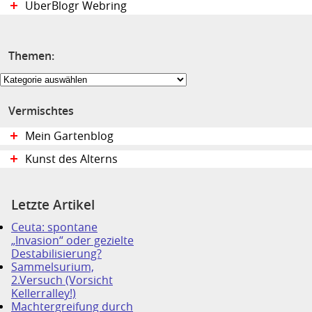
UberBlogr Webring
Themen:
Themen:
Vermischtes
Mein Gartenblog
Kunst des Alterns
Letzte Artikel
Ceuta: spontane
„Invasion“ oder gezielte
Destabilisierung?
Sammelsurium,
2.Versuch (Vorsicht
Kellerralley!)
Machtergreifung durch