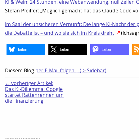
KI & Wein: 24 Stunden, eine Webanwendung, null Zeilen 
Stefan Pfeiffer: „Möglich gemacht hat das Claude Code vo
Im Saal der unsicheren Vernunft: Die lange KI-Nacht der 
die Debatte ist – und wo sie sich im Kreis dreht
(Ichsag
teilen
teilen
teilen
Diesem Blog
per E-Mail folgen… (-> Sidebar)
← vorheriger Artikel:
Das KI-Dillemma: Google
startet Rattenrennen um
die Finanzierung