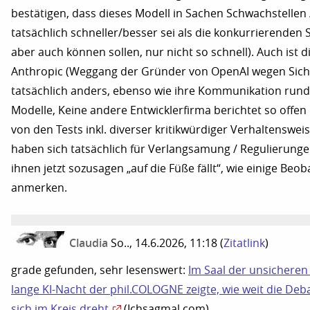
bestätigen, dass dieses Modell in Sachen Schwachstellen 
tatsächlich schneller/besser sei als die konkurrierenden 
aber auch können sollen, nur nicht so schnell). Auch ist 
Anthropic (Weggang der Gründer von OpenAI wegen Sich
tatsächlich anders, ebenso wie ihre Kommunikation rund
Modelle, Keine andere Entwicklerfirma berichtet so offe
von den Tests inkl. diverser kritikwürdiger Verhaltensweis
haben sich tatsächlich für Verlangsamung / Regulierunge
ihnen jetzt sozusagen „auf die Füße fällt“, wie einige Be
anmerken.
Claudia
So.., 14.6.2026, 11:18
(
Zitatlink
)
grade gefunden, sehr lesenswert:
Im Saal der unsicheren
lange KI-Nacht der phil.COLOGNE zeigte, wie weit die Deba
sich im Kreis dreht
(Ichsagmal.com)