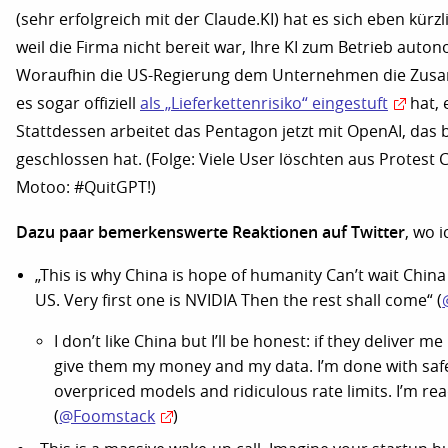
(sehr erfolgreich mit der Claude.KI) hat es sich eben kürz
weil die Firma nicht bereit war, Ihre KI zum Betrieb aut
Woraufhin die US-Regierung dem Unternehmen die Zus
es sogar offiziell
als „Lieferkettenrisiko“ eingestuft
hat, 
Stattdessen arbeitet das Pentagon jetzt mit OpenAI, das b
geschlossen hat. (Folge: Viele User löschten aus Protest
Motoo: #QuitGPT!)
Dazu paar bemerkenswerte Reaktionen auf Twitter
, wo 
„This is why China is hope of humanity Can’t wait Chin
US. Very first one is NVIDIA Then the rest shall come“ (
I don’t like China but I’ll be honest: if they deliver me
give them my money and my data. I’m done with safet
overpriced models and ridiculous rate limits. I’m re
(
@Foomstack
)