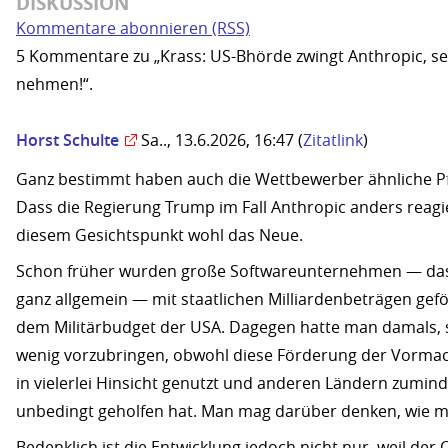
DISKUSSION
Kommentare abonnieren (RSS)
5 Kommentare zu „Krass: US-Bhörde zwingt Anthropic, se
nehmen!“.
Horst Schulte
Sa.., 13.6.2026, 16:47
(
Zitatlink
)
Ganz bestimmt haben auch die Wettbewerber ähnliche Pf
Dass die Regierung Trump im Fall Anthropic anders reagie
diesem Gesichtspunkt wohl das Neue.
Schon früher wurden große Softwareunternehmen — das 
ganz allgemein — mit staatlichen Milliardenbeträgen gefö
dem Militärbudget der USA. Dagegen hatte man damals, s
wenig vorzubringen, obwohl diese Förderung der Vormac
in vielerlei Hinsicht genutzt und anderen Ländern zumind
unbedingt geholfen hat. Man mag darüber denken, wie ma
Bedenklich ist die Entwicklung jedoch nicht nur, weil de