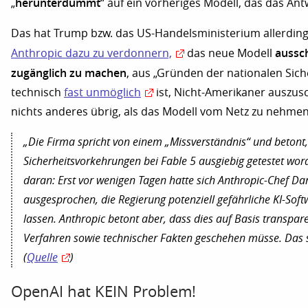
herunterdummt
„
“ auf ein vorheriges Modell, das das A
Das hat Trump bzw. das US-Handelsministerium allerding
aussc
Anthropic dazu zu verdonnern,
das neue Modell
zugänglich zu machen
, aus „Gründen der nationalen Siche
technisch
fast unmöglich
ist, Nicht-Amerikaner auszusc
nichts anderes übrig, als das Modell vom Netz zu nehmen
„Die Firma spricht von einem „Missverständnis“ und betont,
Sicherheitsvorkehrungen bei Fable 5 ausgiebig getestet word
daran: Erst vor wenigen Tagen hatte sich Anthropic-Chef Da
ausgesprochen, die Regierung potenziell gefährliche KI-Soft
lassen. Anthropic betont aber, dass dies auf Basis transpar
Verfahren sowie technischer Fakten geschehen müsse. Das sei
(
Quelle
)
OpenAI hat KEIN Problem!