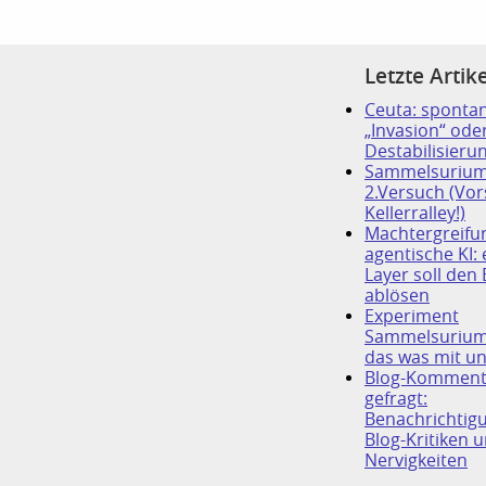
Letzte Artike
Ceuta: sponta
„Invasion“ oder
Destabilisieru
Sammelsurium
2.Versuch (Vor
Kellerralley!)
Machtergreifu
agentische KI:
Layer soll den
ablösen
Experiment
Sammelsurium
das was mit un
Blog-Komment
gefragt:
Benachrichtig
Blog-Kritiken u
Nervigkeiten