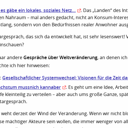
r, es gäbe ein lokales, soziales Netz…
. Das „Landen“ des In
en Nahraum – mal anders gedacht, nicht an Konsum-Intere
ntlang, sondern von den Bedürfnissen realer Anwohner aus
espräch, das sich da entwickelt hat, ist sehr lesenswert! V
hinschauen?
Gespräche über Weltveränderung
paar andere
, an denen ic
hte ich hier hinweisen:
Gesellschaftlicher Systemwechsel: Visionen für die Zeit d
:
chstum mussnich kannaber
. Es geht um eine Idee, Arbeit
fe kleinteilig zu verteilen – aber auch ums große Ganze, spä
argespräch.
 weht derzeit der Wind der Veränderung. Wenn wir nicht b
 mächtiger Akteure sein wollen, die immer weniger von all