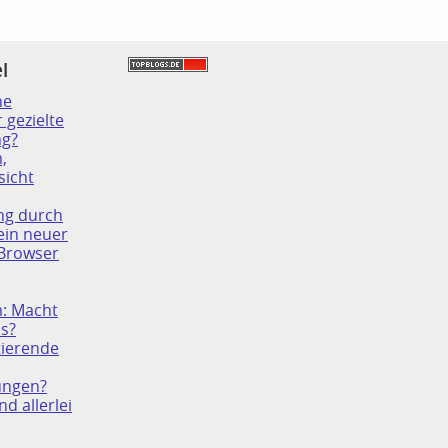
l
ne
 gezielte
ng?
,
sicht
ng durch
 ein neuer
 Browser
: Macht
s?
ierende
ungen?
nd allerlei