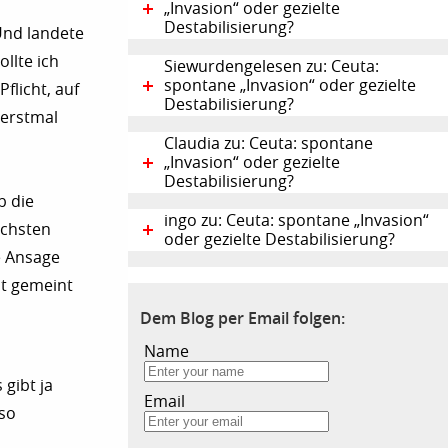
„Invasion“ oder gezielte
Destabilisierung?
Und landete
llte ich
Siewurdengelesen zu: Ceuta:
spontane „Invasion“ oder gezielte
flicht, auf
Destabilisierung?
 erstmal
Claudia zu: Ceuta: spontane
„Invasion“ oder gezielte
Destabilisierung?
b die
ingo zu: Ceuta: spontane „Invasion“
ächsten
oder gezielte Destabilisierung?
ie Ansage
st gemeint
Dem Blog per Email folgen:
Name
gibt ja
Email
lso