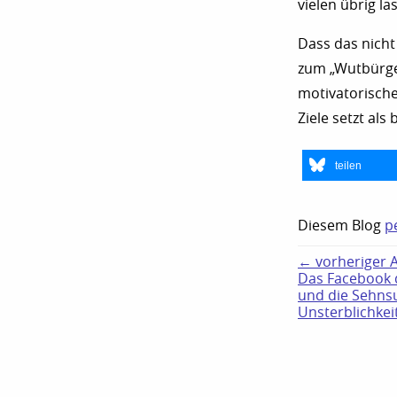
vielen übrig l
Dass das nicht
zum „Wutbürger
motivatorische
Ziele setzt als
teilen
Diesem Blog
p
← vorheriger Ar
Das Facebook 
und die Sehns
Unsterblichkei