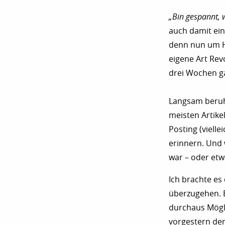
„Bin gespannt,
auch damit eine
denn nun um Hi
eigene Art Rev
drei Wochen ga
Langsam beruhi
meisten Artike
Posting (vielle
erinnern. Und 
war – oder etw
Ich brachte es
überzugehen. E
durchaus Mögli
vorgestern der