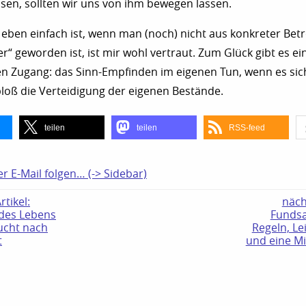
assen, sollten wir uns von ihm bewegen lassen.
 eben einfach ist, wenn man (noch) nicht aus konkreter Betr
“ geworden ist, ist mir wohl vertraut. Zum Glück gibt es ei
n Zugang: das Sinn-Empfinden im eigenen Tun, wenn es sic
 bloß die Verteidigung der eigenen Bestände.
teilen
teilen
RSS-feed
er E-Mail folgen… (-> Sidebar)
tikel:
näch
des Lebens
Funds
ucht nach
Regeln, L
t
und eine Mi