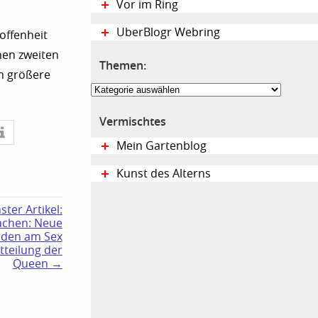
Vor im Ring
UberBlogr Webring
offenheit
nen zweiten
Themen:
h größere
Themen:
Vermischtes
Mein Gartenblog
Kunst des Alterns
ster Artikel:
achen: Neue
eiden am Sex
tteilung der
Queen →