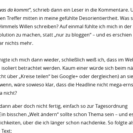
 was da kommt“
, schrieb dann ein Leser in die Kommentare. 
n Treffer mitten in meine gefühlte Desorientiertheit. Was so
mmels Willen schreiben? Auf einmal fühlte ich mich in der P
olution zu machen, statt „nur zu bloggen“ – und es erschien
r nichts mehr.
gte ich mich dann wieder, schließlich weiß ich, dass im We
l isoliert betrachtet werden. Kaum einer würde sich beim n
icht über „Kreise teilen“ bei Google+ oder dergleichen) an s
wenn, wäre sowieso klar, dass die Headline nicht mega-ern
a nicht?
 dann aber doch nicht fertig, einfach so zur Tagesordnung
in bisschen „Welt ändern“ sollte schon Thema sein – und es 
chkeiten, über die ich länger schon nachdenke. So folgte a
 Text: