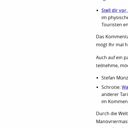
Stell dir vo
im physisch
Touristen e
Das Kommentarg
mögt Ihr mal 
Auch auf ein 
teilnehme, möc
Stefan Münz
Wa
Schrotie:
anderer Tari
im Komment
Durch die Welt
Manövriermasse