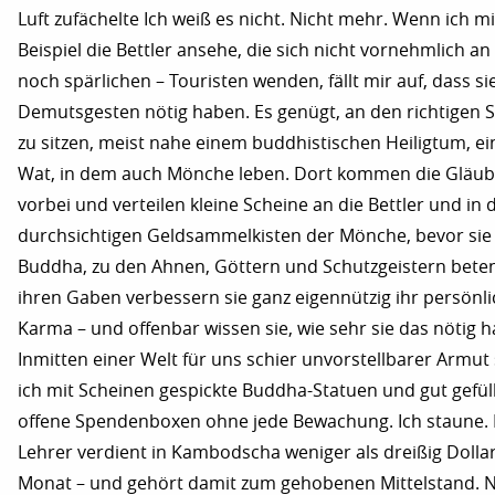
Luft zufächelte Ich weiß es nicht. Nicht mehr. Wenn ich m
Beispiel die Bettler ansehe, die sich nicht vornehmlich an 
noch spärlichen – Touristen wenden, fällt mir auf, dass si
Demutsgesten nötig haben. Es genügt, an den richtigen S
zu sitzen, meist nahe einem buddhistischen Heiligtum, e
Wat, in dem auch Mönche leben. Dort kommen die Gläub
vorbei und verteilen kleine Scheine an die Bettler und in 
durchsichtigen Geldsammelkisten der Mönche, bevor si
Buddha, zu den Ahnen, Göttern und Schutzgeistern beten
ihren Gaben verbessern sie ganz eigennützig ihr persönl
Karma – und offenbar wissen sie, wie sehr sie das nötig 
Inmitten einer Welt für uns schier unvorstellbarer Armut
ich mit Scheinen gespickte Buddha-Statuen und gut gefül
offene Spendenboxen ohne jede Bewachung. Ich staune. 
Lehrer verdient in Kambodscha weniger als dreißig Dolla
Monat – und gehört damit zum gehobenen Mittelstand. 