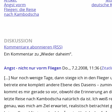
Artikel:
Jet
Angst vorm
deutsche 
Fliegen: die Reise
nach Kambodscha
DISKUSSION
Kommentare abonnieren (RSS)
Ein Kommentar zu „Wieder daheim“.
Angst - nicht nur vorm Fliegen
Do.., 7.2.2008, 11:36
(
Zitatl
[…] Nur noch wenige Tage, dann steige ich in den Flieger
betrete eine komplett andere Ebene des Daseins – zumin
kommt es mir gerade so vor, obwohl die Erinnerung an d
letzte Reise nach Kambodscha natürlich da ist. Ich weiß r
genau, was mich am Ziel erwartet, realistisch betrachtet g