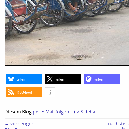
teilen
teilen
teilen
RSS-feed
Diesem Blog
per E-Mail folgen… (-> Sidebar)
← vorheriger
nächster A