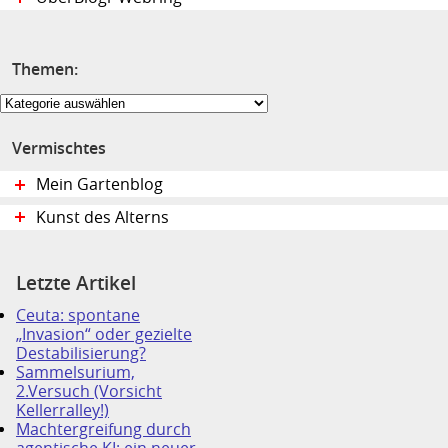
Themen:
Themen:
Vermischtes
Mein Gartenblog
Kunst des Alterns
Letzte Artikel
Ceuta: spontane
„Invasion“ oder gezielte
Destabilisierung?
Sammelsurium,
2.Versuch (Vorsicht
Kellerralley!)
Machtergreifung durch