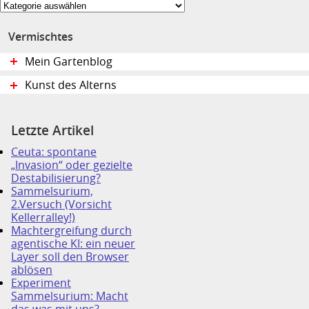
Themen:
Vermischtes
Mein Gartenblog
Kunst des Alterns
Letzte Artikel
Ceuta: spontane
„Invasion“ oder gezielte
Destabilisierung?
Sammelsurium,
2.Versuch (Vorsicht
Kellerralley!)
Machtergreifung durch
agentische KI: ein neuer
Layer soll den Browser
ablösen
Experiment
Sammelsurium: Macht